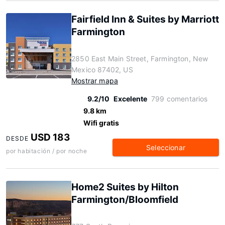
Fairfield Inn & Suites by Marriott
Farmington
2850 East Main Street, Farmington, New
Mexico 87402, US
Mostrar mapa
9.2/10
Excelente
799 comentarios
9.8 km
Wifi gratis
USD 183
DESDE
Seleccionar
por habitación / por noche
Home2 Suites by Hilton
Farmington/Bloomfield