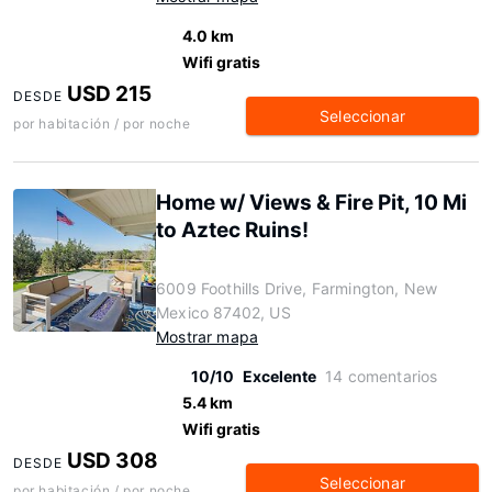
4.0 km
Wifi gratis
USD 215
DESDE
Seleccionar
por habitación / por noche
Home w/ Views & Fire Pit, 10 Mi
to Aztec Ruins!
6009 Foothills Drive, Farmington, New
Mexico 87402, US
Mostrar mapa
10/10
Excelente
14 comentarios
5.4 km
Wifi gratis
USD 308
DESDE
Seleccionar
por habitación / por noche