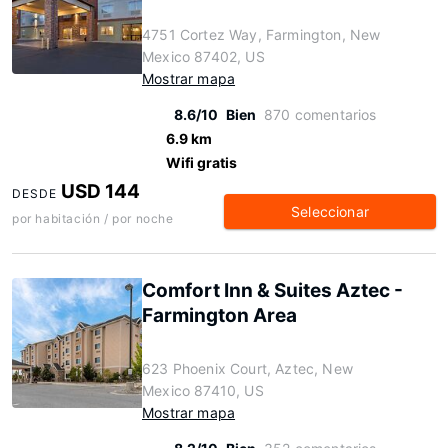
4751 Cortez Way, Farmington, New
Mexico 87402, US
Mostrar mapa
8.6/10
Bien
870 comentarios
6.9 km
Wifi gratis
USD 144
DESDE
Seleccionar
por habitación / por noche
Comfort Inn & Suites Aztec -
Farmington Area
623 Phoenix Court, Aztec, New
Mexico 87410, US
Mostrar mapa