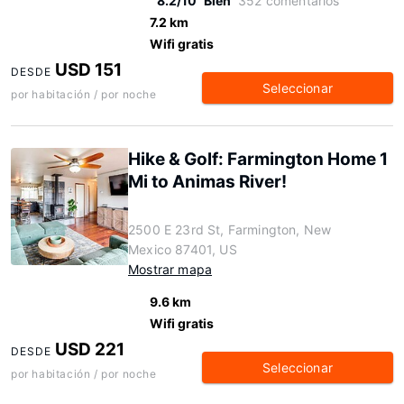
8.2/10
Bien
352 comentarios
7.2 km
Wifi gratis
USD 151
DESDE
Seleccionar
por habitación / por noche
Hike & Golf: Farmington Home 1
Mi to Animas River!
2500 E 23rd St, Farmington, New
Mexico 87401, US
Mostrar mapa
9.6 km
Wifi gratis
USD 221
DESDE
Seleccionar
por habitación / por noche