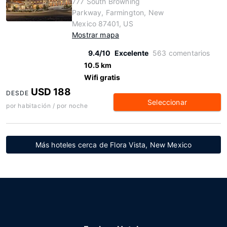
777 South Browning
Parkway, Farmington, New
Mexico 87401, US
Mostrar mapa
9.4/10
Excelente
563 comentarios
10.5 km
Wifi gratis
USD 188
DESDE
Seleccionar
por habitación / por noche
Más hoteles cerca de Flora Vista, New Mexico