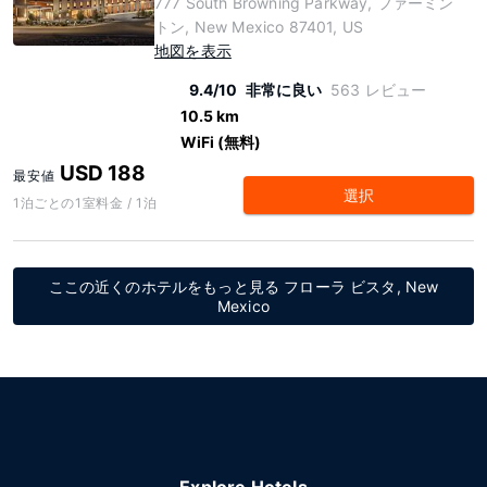
777 South Browning Parkway, ファーミン
トン, New Mexico 87401, US
地図を表示
9.4/10
非常に良い
563 レビュー
10.5 km
WiFi (無料)
USD 188
最安値
選択
1泊ごとの1室料金 / 1泊
ここの近くのホテルをもっと見る フローラ ビスタ, New
Mexico