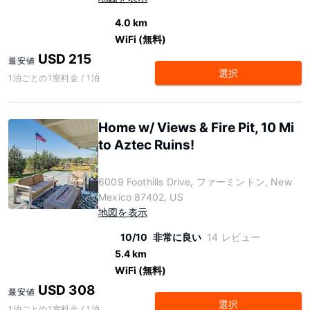
4.0 km
WiFi (無料)
USD 215
最安値
選択
1泊ごとの1室料金 / 1泊
Home w/ Views & Fire Pit, 10 Mi
to Aztec Ruins!
6009 Foothills Drive, ファーミントン, New
Mexico 87402, US
地図を表示
10/10
非常に良い
14 レビュー
5.4 km
WiFi (無料)
USD 308
最安値
選択
1泊ごとの1室料金 / 1泊