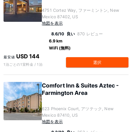
4751 Cortez Way, ファーミントン, New
Mexico 87402, US
地図を表示
8.6/10
良い
870 レビュー
6.9 km
WiFi (無料)
USD 144
最安値
選択
1泊ごとの1室料金 / 1泊
Comfort Inn & Suites Aztec -
Farmington Area
623 Phoenix Court, アツテック, New
Mexico 87410, US
地図を表示