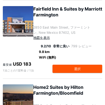
Fairfield Inn & Suites by Marriott
Farmington
2850 East Main Street, ファーミント
ン, New Mexico 87402, US
地図を表示
9.2/10
非常に良い
799 レビュー
9.8 km
WiFi (無料)
USD 183
最安値
選択
1泊ごとの1室料金 / 1泊
Home2 Suites by Hilton
Farmington/Bloomfield