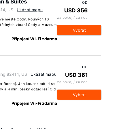
nn & Suites
OD
414, US
Ukázat mapu
USD 356
za pokoj / za noc
e ve městě Cody. Pouhých 10
střelných zbraní Cody a Muzeum
Vybrat
Připojení Wi-Fi zdarma
OD
ing 82414, US
Ukázat mapu
USD 361
za pokoj / za noc
or Rodeo). Jen kousek odtud se
 a 4 min. pěšky odtud leží Old
Vybrat
Připojení Wi-Fi zdarma