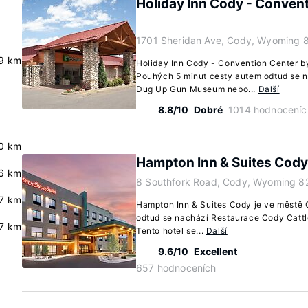
Holiday Inn Cody - Convent
1701 Sheridan Ave, Cody, Wyoming 
.9 km
Holiday Inn Cody - Convention Center by
Pouhých 5 minut cesty autem odtud se
Dug Up Gun Museum nebo...
Další
8.8/10
Dobré
1014 hodnoceníc
0 km
Hampton Inn & Suites Cody
6 km
8 Southfork Road, Cody, Wyoming 8
7 km
Hampton Inn & Suites Cody je ve městě
odtud se nachází Restaurace Cody Cattl
.7 km
Tento hotel se...
Další
9.6/10
Excellent
657 hodnoceních