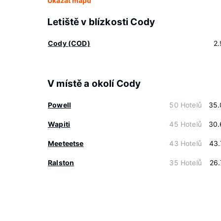
Ukázat mapu
Letiště v blízkosti Cody
Cody (COD)
2
V místě a okolí Cody
Powell
50 Hotelů
35.
Wapiti
45 Hotelů
30.
Meeteetse
43 Hotelů
43.
Ralston
35 Hotelů
26