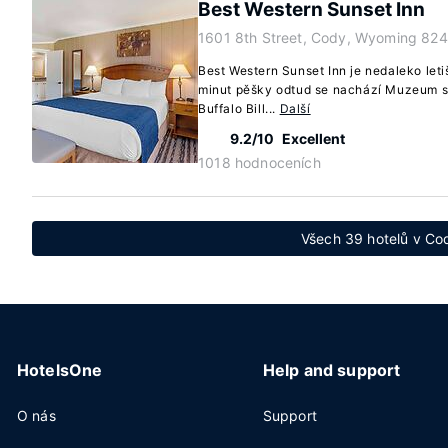
Best Western Sunset Inn
1601 8th Street, Cody, Wyoming 824
Best Western Sunset Inn je nedaleko let
minut pěšky odtud se nachází Muzeum 
Buffalo Bill...
Další
9.2/10
Excellent
1018 hodnoceních
Všech 39 hotelů v C
HotelsOne
Help and support
O nás
Support