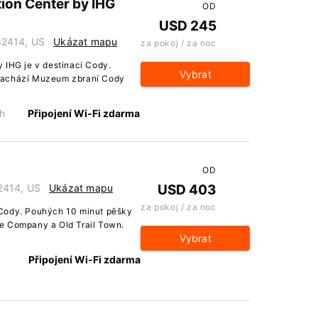
ion Center by IHG
OD
USD 245
82414, US
Ukázat mapu
za pokoj / za noc
 IHG je v destinaci Cody.
Vybrat
 nachází Muzeum zbraní Cody
h
Připojení Wi-Fi zdarma
OD
2414, US
Ukázat mapu
USD 403
za pokoj / za noc
 Cody. Pouhých 10 minut pěšky
e Company a Old Trail Town.
Vybrat
Připojení Wi-Fi zdarma