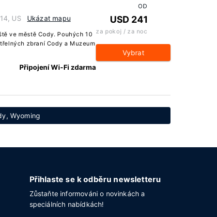
OD
14, US
Ukázat mapu
USD 241
za pokoj / za noc
iště ve městě Cody. Pouhých 10
střelných zbraní Cody a Muzeum
Vybrat
Připojení Wi-Fi zdarma
ody, Wyoming
Přihlaste se k odběru newsletteru
Zůstaňte informováni o novinkách a
speciálních nabídkách!