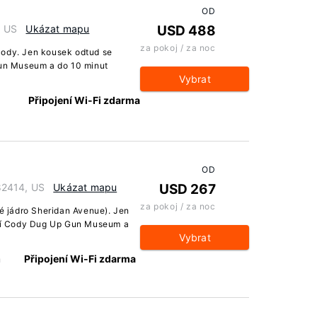
OD
, US
Ukázat mapu
USD 488
za pokoj / za noc
Cody. Jen kousek odtud se
un Museum a do 10 minut
Vybrat
Připojení Wi-Fi zdarma
OD
82414, US
Ukázat mapu
USD 267
za pokoj / za noc
ké jádro Sheridan Avenue). Jen
ní Cody Dug Up Gun Museum a
Vybrat
h
Připojení Wi-Fi zdarma