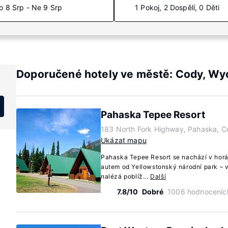
o 8 Srp - Ne 9 Srp
1 Pokoj, 2 Dospělí, 0 Děti
Doporučené hotely ve městě: Cody, W
Pahaska Tepee Resort
183 North Fork Highway, Pahaska, 
Ukázat mapu
Pahaska Tepee Resort se nachází v horá
autem od Yellowstonský národní park – v
nalézá poblíž...
Další
7.8/10
Dobré
1006 hodnoceníc