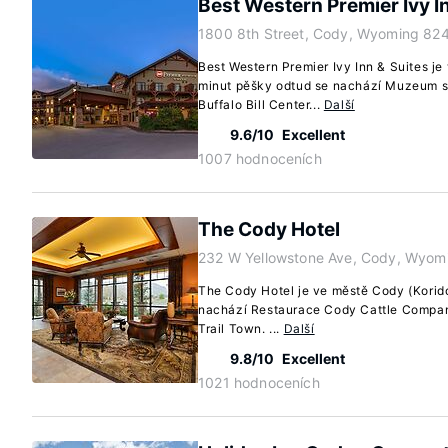
Best Western Premier Ivy I
1800 8th Street, Cody, Wyoming 82
Best Western Premier Ivy Inn & Suites j
minut pěšky odtud se nachází Muzeum 
Buffalo Bill Center...
Další
9.6/10
Excellent
1007 hodnoceních
The Cody Hotel
232 W Yellowstone Ave, Cody, Wyom
The Cody Hotel je ve městě Cody (Korid
nachází Restaurace Cody Cattle Company
Trail Town. ...
Další
9.8/10
Excellent
1021 hodnoceních