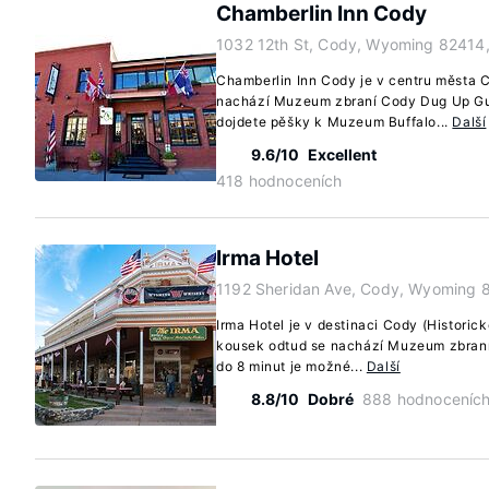
Chamberlin Inn Cody
1032 12th St, Cody, Wyoming 82414
Chamberlin Inn Cody je v centru města 
nachází Muzeum zbraní Cody Dug Up G
dojdete pěšky k Muzeum Buffalo...
Další
9.6/10
Excellent
418 hodnoceních
Irma Hotel
1192 Sheridan Ave, Cody, Wyoming 
Irma Hotel je v destinaci Cody (Historic
kousek odtud se nachází Muzeum zbra
do 8 minut je možné...
Další
8.8/10
Dobré
888 hodnoceníc