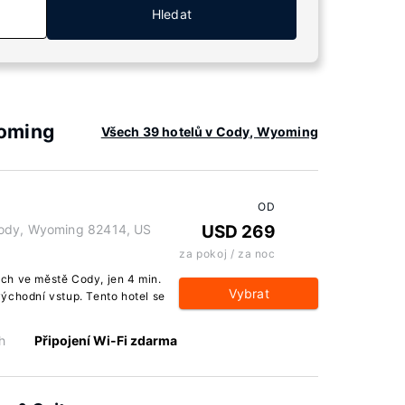
Hledat
yoming
Všech 39 hotelů v Cody, Wyoming
OD
Cody, Wyoming 82414, US
USD 269
za pokoj / za noc
ch ve městě Cody, jen 4 min.
Vybrat
ýchodní vstup. Tento hotel se
h
Připojení Wi-Fi zdarma