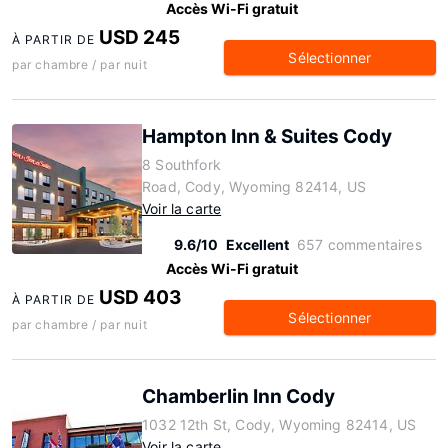
Accès Wi-Fi gratuit
USD 245
À PARTIR DE
Sélectionner
par chambre / par nuit
Hampton Inn & Suites Cody
8 Southfork
Road, Cody, Wyoming 82414, US
Voir la carte
9.6/10
Excellent
657 commentaires
Accès Wi-Fi gratuit
USD 403
À PARTIR DE
Sélectionner
par chambre / par nuit
Chamberlin Inn Cody
1032 12th St, Cody, Wyoming 82414, US
Voir la carte