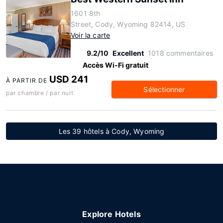
1601 8th
Street, Cody, Wyoming 82414, US
Voir la carte
9.2/10
Excellent
1018 commentaires
Accès Wi-Fi gratuit
USD 241
À PARTIR DE
Sélectionner
par chambre / par nuit
Les 39 hôtels à Cody, Wyoming
Explore Hotels