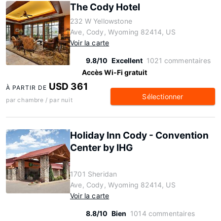
The Cody Hotel
232 W Yellowstone
Ave, Cody, Wyoming 82414, US
Voir la carte
9.8/10
Excellent
1021 commentaires
Accès Wi-Fi gratuit
USD 361
À PARTIR DE
Sélectionner
par chambre / par nuit
Holiday Inn Cody - Convention
Center by IHG
1701 Sheridan
Ave, Cody, Wyoming 82414, US
Voir la carte
8.8/10
Bien
1014 commentaires