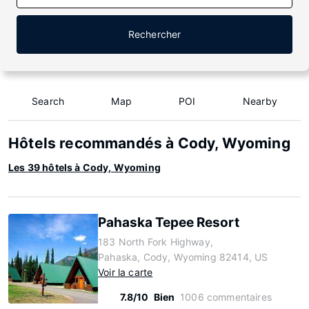
Rechercher
Search
Map
POI
Nearby
Hôtels recommandés à Cody, Wyoming
Les 39 hôtels à Cody, Wyoming
Pahaska Tepee Resort
183 North Fork Highway,
Pahaska, Cody, Wyoming 82414, US
Voir la carte
7.8/10
Bien
1006 commentaires