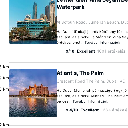
Waterpark
Al Sofouh Road, Jumeirah Beach, Dub
Ha Dubai (Dubaji jachtkikötő) egy jó el
szállást, ez a helyi Le Méridien Mina S
érdekes lehet...
További Információk
9/10
Excellent
1001 értékelés
.6 km
Atlantis, The Palm
.9 km
Crescent Road The Palm, Dubai, AE
8 km
Ha Dubai (Jumeirah pálmasziget) egy jó
szállást, ez a helyi Atlantis, The Palm é
perces...
További Információk
9.4/10
Excellent
1684 értékelé
.2 km