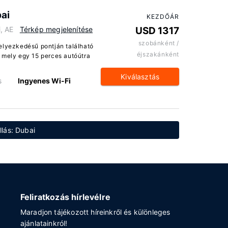
ai
KEZDŐÁR
, AE
Térkép megjelenítése
USD 1317
szobánként /
elyezkedésű pontján található
éjszakánként
 mely egy 15 perces autóútra
Kiválasztás
s
Ingyenes Wi-Fi
lás: Dubai
Feliratkozás hírlevélre
Maradjon tájékozott híreinkről és különleges
ajánlatainkról!