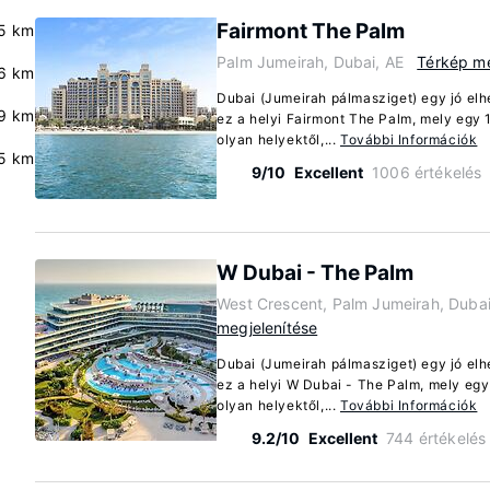
Fairmont The Palm
.5 km
Palm Jumeirah, Dubai, AE
Térkép me
6 km
Dubai (Jumeirah pálmasziget) egy jó elh
9 km
ez a helyi Fairmont The Palm, mely egy 
olyan helyektől,...
További Információk
5 km
9/10
Excellent
1006 értékelés
W Dubai - The Palm
West Crescent, Palm Jumeirah, Dubai
megjelenítése
Dubai (Jumeirah pálmasziget) egy jó elh
ez a helyi W Dubai - The Palm, mely egy
olyan helyektől,...
További Információk
9.2/10
Excellent
744 értékelés