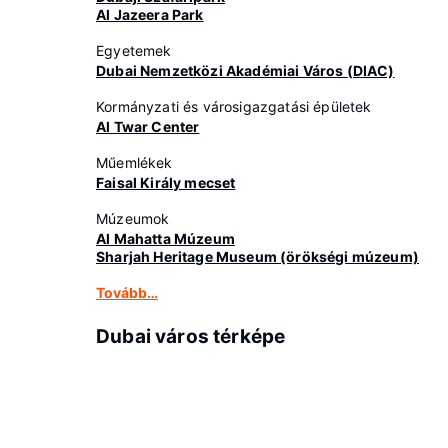
Al Jazeera Park
Egyetemek
Dubai Nemzetközi Akadémiai Város (DIAC)
Kormányzati és városigazgatási épületek
Al Twar Center
Műemlékek
Faisal Király mecset
Múzeumok
Al Mahatta Múzeum
Sharjah Heritage Museum (örökségi múzeum)
Tovább…
Dubai város térképe