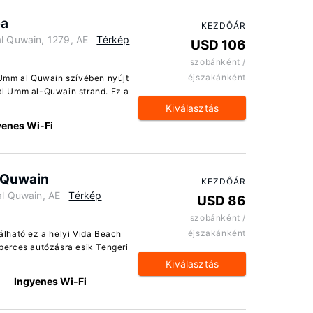
pa
KEZDŐÁR
al Quwain, 1279, AE
Térkép
USD 106
szobánként /
éjszakánként
 Umm al Quwain szívében nyújt
val Umm al-Quwain strand. Ez a
Kiválasztás
yenes Wi-Fi
 Quwain
KEZDŐÁR
l Quwain, AE
Térkép
USD 86
szobánként /
éjszakánként
lható ez a helyi Vida Beach
erces autózásra esik Tengeri
Kiválasztás
Ingyenes Wi-Fi