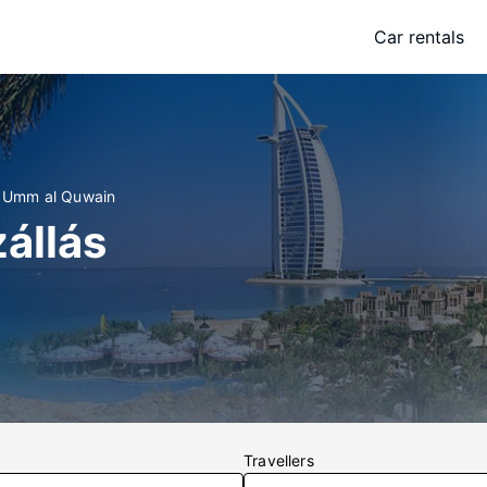
Car rentals
t: Umm al Quwain
állás
Travellers