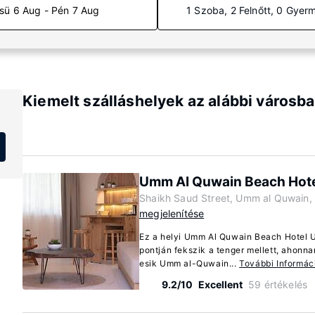
sü 6 Aug - Pén 7 Aug
1 Szoba, 2 Felnőtt, 0 Gyer
Kiemelt szálláshelyek az alábbi városb
Umm Al Quwain Beach Hot
Shaikh Saud Street, Umm al Quwain,
megjelenítése
Ez a helyi Umm Al Quwain Beach Hotel 
pontján fekszik a tenger mellett, ahonn
esik Umm al-Quwain...
További Informác
9.2/10
Excellent
59 értékelés