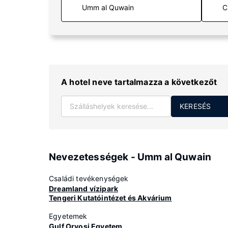
C
A hotel neve tartalmazza a következőt
KERESÉS
Nevezetességek - Umm al Quwain
Családi tevékenységek
Dreamland vízipark
Tengeri Kutatóintézet és Akvárium
Egyetemek
Gulf Orvosi Egyetem