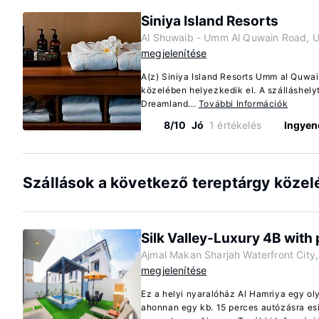
Siniya Island Resorts
Al Shuwaib - Umm Al Quwain Road, 
megjelenítése
A(z) Siniya Island Resorts Umm al Quwai
közelében helyezkedik el. A szálláshely
Dreamland...
További Információk
8/10
Jó
1 értékelés
Ingyen
Szállások a következő tereptárgy köze
Silk Valley-Luxury 4B with 
Ajmal Makan Sharjah Waterfront City,
megjelenítése
Ez a helyi nyaralóház Al Hamriya egy oly
ahonnan egy kb. 15 perces autózásra esik