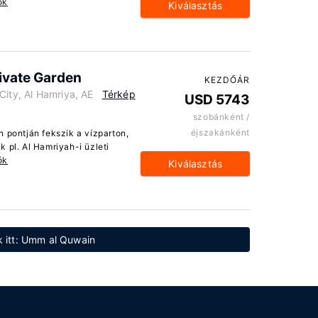
ók
Kiválasztás
rivate Garden
KEZDŐÁR
City, Al Hamriya, AE
Térkép
USD 5743
szobánként /
éjszakánként
n pontján fekszik a vízparton,
 pl. Al Hamriyah-i üzleti
ók
Kiválasztás
k itt: Umm al Quwain