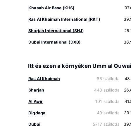
Khasab Air Base (KHS)
97
Ras Al Khaimah International (RKT)
39.
Sharjah International (SHJ)
25
Dubai International (DXB)
38.
Itt és ezen a környéken Umm al Quwa
Ras Al Khaimah
86 szálloda
48
Sharjah
448 szálloda
26.
Al Awir
101 szálloda
41
Digdaga
40 szálloda
39.
Dubai
5717 szálloda
39.