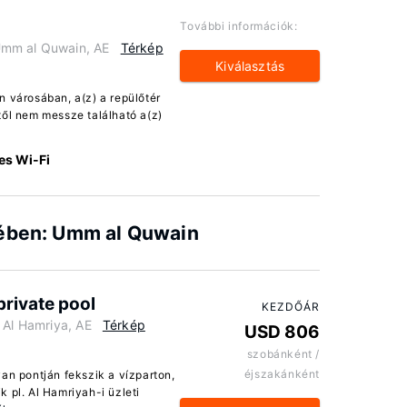
További információk:
Umm al Quwain, AE
Térkép
Kiválasztás
n városában, a(z) a repülőtér
től nem messze található a(z)
es Wi-Fi
lében: Umm al Quwain
private pool
KEZDŐÁR
 Al Hamriya, AE
Térkép
USD 806
szobánként /
éjszakánként
an pontján fekszik a vízparton,
 pl. Al Hamriyah-i üzleti