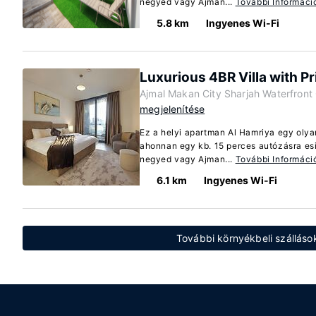
negyed vagy Ajman...
További Informáci
5.8 km
Ingyenes Wi-Fi
Luxurious 4BR Villa with P
Ajmal Makan City Sharjah Waterfront 
megjelenítése
Ez a helyi apartman Al Hamriya egy olya
ahonnan egy kb. 15 perces autózásra esik
negyed vagy Ajman...
További Informáci
6.1 km
Ingyenes Wi-Fi
További környékbeli szálláso