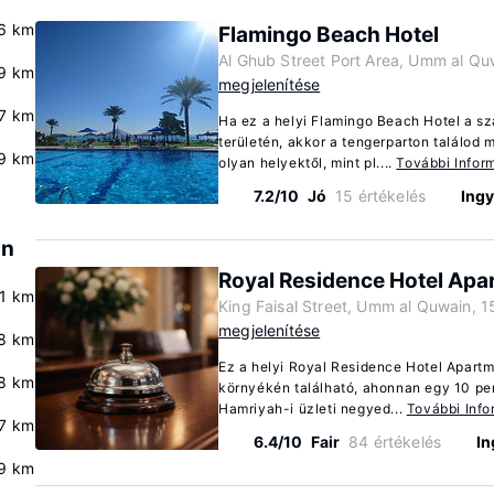
.6 km
Flamingo Beach Hotel
Al Ghub Street Port Area, Umm al Qu
9 km
megjelenítése
.7 km
Ha ez a helyi Flamingo Beach Hotel a s
területén, akkor a tengerparton találod 
9 km
olyan helyektől, mint pl....
További Infor
7.2/10
Jó
15 értékelés
Ingy
in
Royal Residence Hotel Apa
.1 km
King Faisal Street, Umm al Quwain, 1
megjelenítése
8 km
Ez a helyi Royal Residence Hotel Apart
.8 km
környékén található, ahonnan egy 10 per
Hamriyah-i üzleti negyed...
További Inf
7 km
6.4/10
Fair
84 értékelés
In
9 km