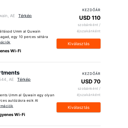
KEZDŐÁR
wain, AE
Térkép
USD 110
szobánként /
éjszakánként
zállásod Umm al Quwain
magad, egy 10 perces sétára
mációk
Kiválasztás
enes Wi-Fi
rtments
KEZDŐÁR
544, AE
Térkép
USD 70
szobánként /
éjszakánként
ments Umm al Quwain egy olyan
ces autózásra esik Al
ormációk
Kiválasztás
gyenes Wi-Fi