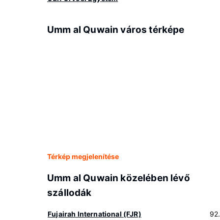
Umm al Quwain város térképe
Térkép megjelenítése
Umm al Quwain közelében lévő
szállodák
Fujairah International (FJR)
92