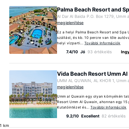
Palma Beach Resort and S
Al Dar Al Baida P.O. Box 1279, Umm 
megjelenítése
Ez a helyi Palma Beach Resort and Spa
szállást, és kb. 10 percre van tőle autó
helyi vízparti...
További Információk
7.4/10
Jó
93 értékelés
Ing
Vida Beach Resort Umm Al
UMM AL QUWAIN, AL KHOR 1, Umm a
megjelenítése
Umm al Quwain egy olyan környékén talá
Resort Umm Al Quwain, ahonnan egy 15 p
Kutatóintézet és...
További Információk
9.2/10
Excellent
82 értékelés
.1 km