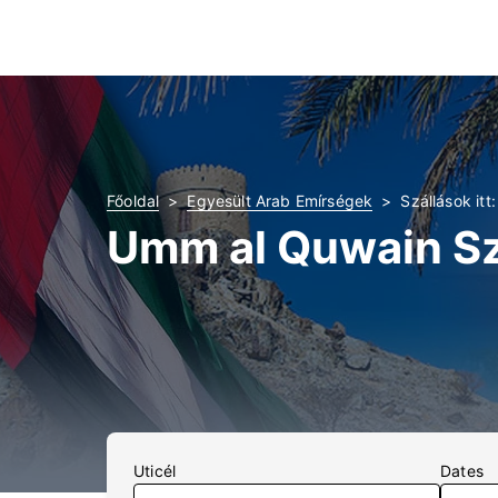
Főoldal
Egyesült Arab Emírségek
Szállások it
Umm al Quwain Sz
Uticél
Dates