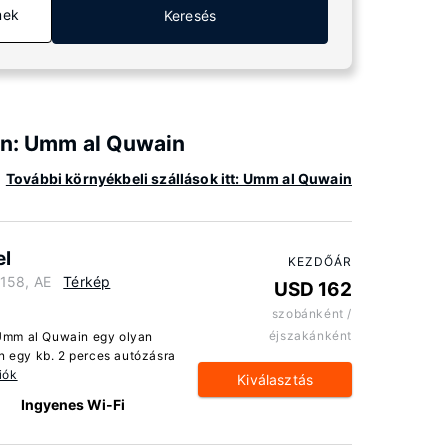
mek
Keresés
an: Umm al Quwain
További környékbeli szállások itt: Umm al Quwain
el
KEZDŐÁR
 158, AE
Térkép
USD 162
szobánként /
éjszakánként
Umm al Quwain egy olyan
an egy kb. 2 perces autózásra
iók
Kiválasztás
Ingyenes Wi-Fi