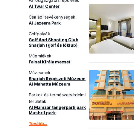
városigazgatási épületek
Al Twar Center
Családi tevékenységek
Al Jazeera Park
Golfpályák
Golf And Shooting Club
Sharjah (golf és lőklub)
Műemlékek
Faisal Király mecset
Múzeumok
Sharjah Régészeti Múzeum
Al Mahatta Múzeum
Parkok és természetvédelmi
területek
Al Mamzar tengerparti park
Mushrif park
Tovább…