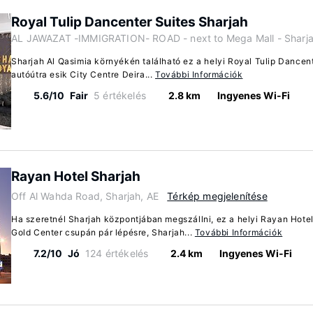
Royal Tulip Dancenter Suites Sharjah
AL JAWAZAT -IMMIGRATION- ROAD - next to Mega Mall - Sharjah
Sharjah Al Qasimia környékén található ez a helyi Royal Tulip Dancen
autóútra esik City Centre Deira...
További Információk
5.6/10
Fair
5 értékelés
2.8 km
Ingyenes Wi-Fi
Rayan Hotel Sharjah
Off Al Wahda Road, Sharjah, AE
Térkép megjelenítése
Ha szeretnél Sharjah központjában megszállni, ez a helyi Rayan Hotel
Gold Center csupán pár lépésre, Sharjah...
További Információk
7.2/10
Jó
124 értékelés
2.4 km
Ingyenes Wi-Fi