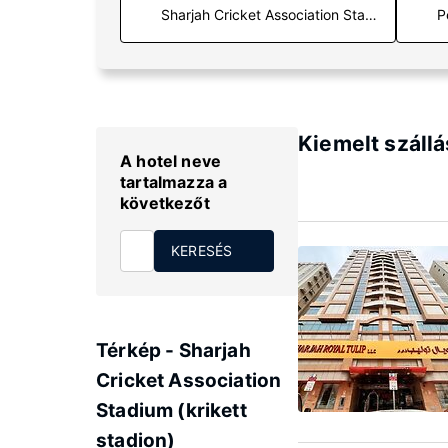
P
Kiemelt szállá
A hotel neve
tartalmazza a
következőt
KERESÉS
Térkép - Sharjah
Cricket Association
Stadium (krikett
stadion)