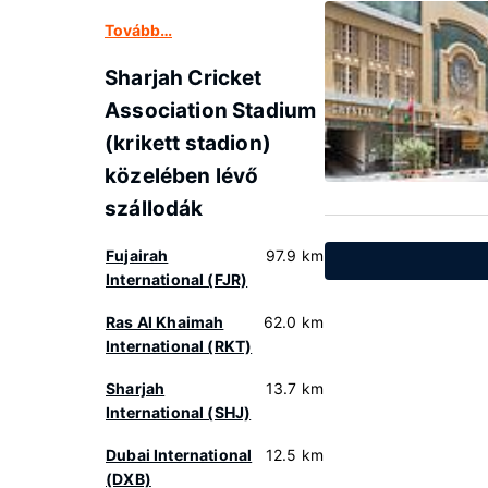
Tovább…
Sharjah Cricket
Association Stadium
(krikett stadion)
közelében lévő
szállodák
Fujairah
97.9 km
International (FJR)
Ras Al Khaimah
62.0 km
International (RKT)
Sharjah
13.7 km
International (SHJ)
Dubai International
12.5 km
(DXB)