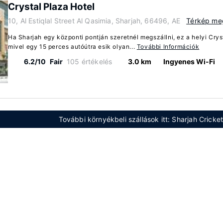
Crystal Plaza Hotel
10, Al Estiqlal Street Al Qasimia, Sharjah, 66496, AE
Térkép meg
Ha Sharjah egy központi pontján szeretnél megszállni, ez a helyi Crys
mivel egy 15 perces autóútra esik olyan...
További Információk
6.2/10
Fair
105 értékelés
3.0 km
Ingyenes Wi-Fi
További környékbeli szállások itt: Sharjah Cricket