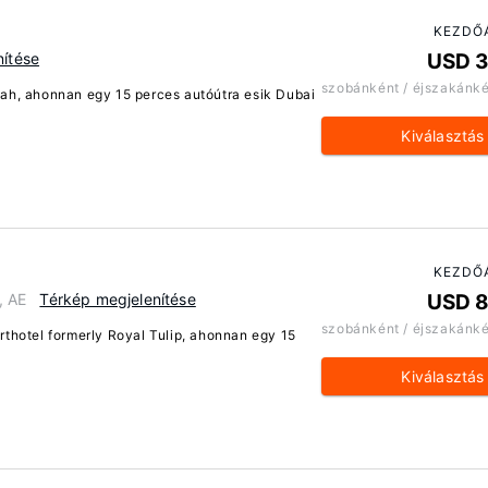
KEZDŐ
nítése
USD 
szobánként / éjszakánk
jah, ahonnan egy 15 perces autóútra esik Dubai
Kiválasztás
KEZDŐ
, AE
Térkép megjelenítése
USD 
szobánként / éjszakánk
rthotel formerly Royal Tulip, ahonnan egy 15
Kiválasztás