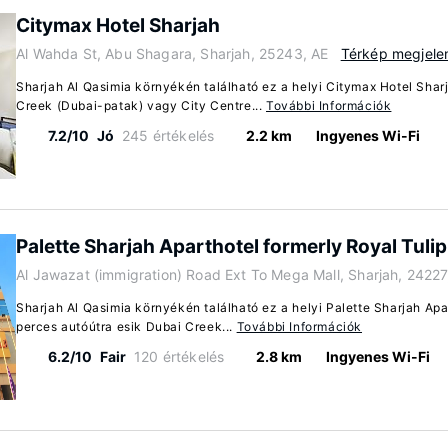
Citymax Hotel Sharjah
Al Wahda St, Abu Shagara, Sharjah, 25243, AE
Térkép megjele
Sharjah Al Qasimia környékén található ez a helyi Citymax Hotel Shar
Creek (Dubai-patak) vagy City Centre...
További Információk
7.2/10
Jó
245 értékelés
2.2 km
Ingyenes Wi-Fi
Palette Sharjah Aparthotel formerly Royal Tulip
Al Jawazat (immigration) Road Ext To Mega Mall, Sharjah, 24227
Sharjah Al Qasimia környékén található ez a helyi Palette Sharjah Apa
perces autóútra esik Dubai Creek...
További Információk
6.2/10
Fair
120 értékelés
2.8 km
Ingyenes Wi-Fi