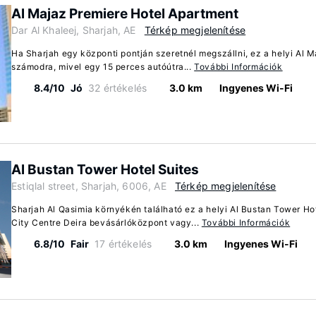
Al Majaz Premiere Hotel Apartment
Dar Al Khaleej, Sharjah, AE
Térkép megjelenítése
Ha Sharjah egy központi pontján szeretnél megszállni, ez a helyi Al M
számodra, mivel egy 15 perces autóútra...
További Információk
8.4/10
Jó
32 értékelés
3.0 km
Ingyenes Wi-Fi
Al Bustan Tower Hotel Suites
Estiqlal street, Sharjah, 6006, AE
Térkép megjelenítése
Sharjah Al Qasimia környékén található ez a helyi Al Bustan Tower Ho
City Centre Deira bevásárlóközpont vagy...
További Információk
6.8/10
Fair
17 értékelés
3.0 km
Ingyenes Wi-Fi