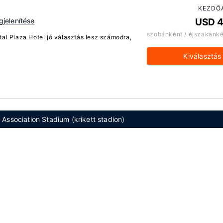
KEZDŐ
jelenítése
USD 
szobánként / éjszakánk
tal Plaza Hotel jó választás lesz számodra,
Kiválasztás
 Association Stadium (krikett stadion)