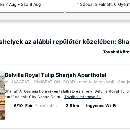
én 7 Aug - Szo 8 Aug
1 Szoba, 2 Felnőtt, 0 Gyer
shelyek az alábbi repülőtér közelében: Sha
További körny
Belvilla Royal Tulip Sharjah Aparthotel
AL JAWAZAT -IMMIGRATION- ROAD - next to Mega Mall - Sharjah
Sharjah Al Qasimia környékén található ez a helyi Belvilla Royal Tuli
autóútra esik City Centre Deira...
További Információk
6/10
Fair
7 értékelés
2.8 km
Ingyenes Wi-Fi