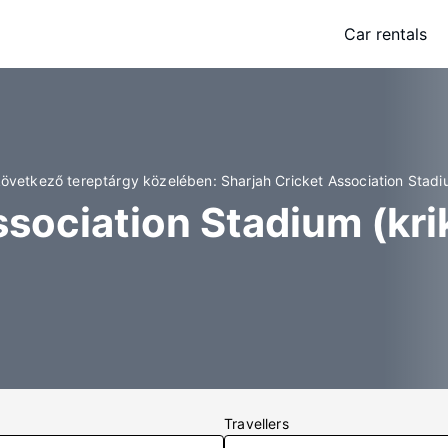
Car rentals
következő tereptárgy közelében: Sharjah Cricket Association Stadiu
ssociation Stadium (kri
Travellers