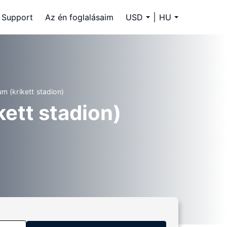
Support
Az én foglalásaim
USD
HU
m (krikett stadion)
kett stadion)