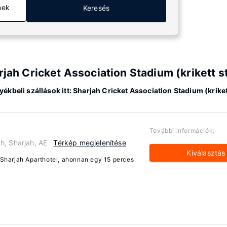
mek
Keresés
rjah Cricket Association Stadium (krikett s
ékbeli szállások itt: Sharjah Cricket Association Stadium (krike
További információk:
, Sharjah, AE
Térkép megjelenítése
Kiválasztás
p Sharjah Aparthotel, ahonnan egy 15 perces