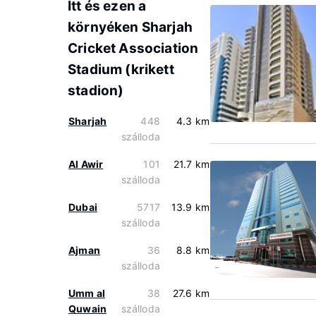
Itt és ezen a
környéken Sharjah
Cricket Association
Stadium (krikett
stadion)
Sharjah
448
4.3 km
szálloda
Al Awir
101
21.7 km
szálloda
Dubai
5717
13.9 km
szálloda
Ajman
36
8.8 km
szálloda
Umm al
38
27.6 km
Quwain
szálloda