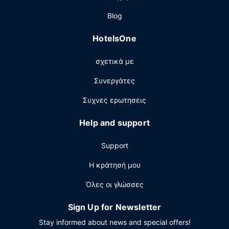
Άλλες παροχές
Blog
Στις σημαντικές παροχές περιλαμβάνονται ένα
HotelsOne
επιχειρηματικό κέντρο, ρεσεψιόν όλο το 24ωρο και
πολύγλωσσο προσωπικό. Θέλετε να οργανώσετε μια
σχετικά με
εκδήλωση σε αυτήν την πόλη (Σίδνεϊ); Αυτό το
ξενοδοχείο διαθέτει χώρο που είναι 300 τετραγωνικά
Συνεργάτες
μέτρα και περιλαμβάνει συνεδριακό χώρο και 2
αίθουσες συνεδριάσεων. Στους χώρους μας θα βρείτε
Συχνες ερωτησεις
στάθμευση χωρίς παρκαδόρο (με χρέωση).
Help and support
Support
Η κράτησή μου
Όλες οι γλώσσες
Sign Up for Newsletter
Stay informed about news and special offers!