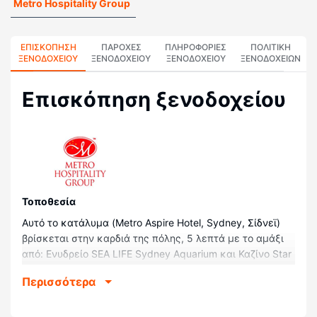
Metro Hospitality Group
ΕΠΙΣΚΌΠΗΣΗ
ΠΑΡΟΧΕΣ
ΠΛΗΡΟΦΟΡΊΕΣ
ΠΟΛΙΤΙΚΗ
ΞΕΝΟΔΟΧΕΊΟΥ
ΞΕΝΟΔΟΧΕΙΟΥ
ΞΕΝΟΔΟΧΕΊΟΥ
ΞΕΝΟΔΟΧΕΊΩΝ
Επισκόπηση ξενοδοχείου
Τοποθεσία
Αυτό το κατάλυμα (Metro Aspire Hotel, Sydney, Σίδνεϊ)
βρίσκεται στην καρδιά της πόλης, 5 λεπτά με το αμάξι
από: Ενυδρείο SEA LIFE Sydney Aquarium και Καζίνο Star
Casino. Αυτό το ξενοδοχείο απέχει 2,1 χλμ. από:
Περισσότερα
Συνεδριακό Κέντρο International Convention Centre
Sydney και 2,6 χλμ. από: Πύργος του Σίδνεϊ.