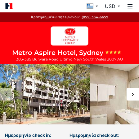
USD
Κράτηση μέσω τηλεφώνου:
(855) 334-6659
Metro Aspire Hotel, Sydney
383-389 Bulwara Road
Ultimo
New South Wales
2007
AU
Ημερομηνία check in:
Ημερομηνία check out: