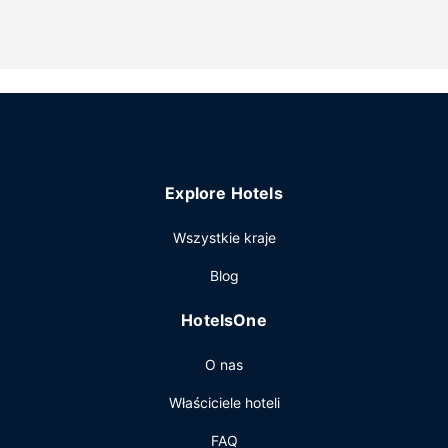
piękny widok. Dostępne są również takie udogodnienia
rekreacyjne, jak sezonowy basen odkryty. Ten dom
gościnny oferuje takie udogodnienia jak bezpłatny
bezprzewodowy dostęp do internetu, grill węglowy i
przechowalnia rowerów.
Restauracja
Śniadanie na wynos jest podawane codziennie od 10 do 11
za opłatą.
Explore Hotels
Pozostałe udogodnienia
Udogodnienia na miejscu to bezpłatne parkowanie
Wszystkie kraje
samodzielne.
Blog
HotelsOne
O nas
Właściciele hoteli
FAQ