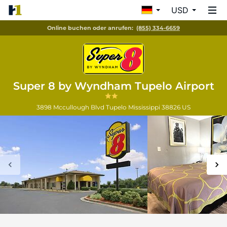
USD
Online buchen oder anrufen:
(855) 334-6659
Super 8 by Wyndham Tupelo Airport
3898 Mccullough Blvd
Tupelo
Mississippi
38826
US