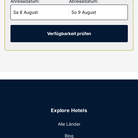
Anreisedatum:
Abreisedatum:
sind und Kühlschrank und Mikrowelle bieten, wie zu Hause.
Sa 8 August
So 9 August
LED-Fernseher mit Kabelempfang garantieren
Unterhaltung und es gibt außerdem einen WLAN-
Internetzugang (kostenlos). Es gibt eigene Badezimmer,
die über kostenlose Toilettenartikel und Haartrockner
Verfügbarkeit prüfen
verfügen. Zur Austattung gehören Schreibtische und
Wasserkocher mit Kaffee-/Teezubehör; die Zimmer werden
täglich sauber gemacht.
Ausstattung der Anlage
Für deine Freizeit steht Folgendes zur Verfügung:
Außenpool (je nach Saison geöffnet), kostenloses WLAN
und ein Verkaufsautomat.
Restaurant
Ein inbegriffenes Frühstücksbuffet wird täglich von
Explore Hotels
06:30 Uhr bis 09:30 Uhr angeboten.
Sonstige Einrichtungen
Alle Länder
Zum Angebot gehören ein Express-Check-out, eine rund
Blog
um die Uhr besetzte Rezeption und eine