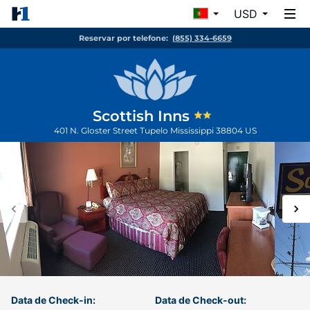
USD
Reservar por telefone:
(855) 334-6659
Scottish Inns
401 N. Gloster Street
Tupelo
Mississippi
38804
US
Data de Check-in:
Data de Check-out: