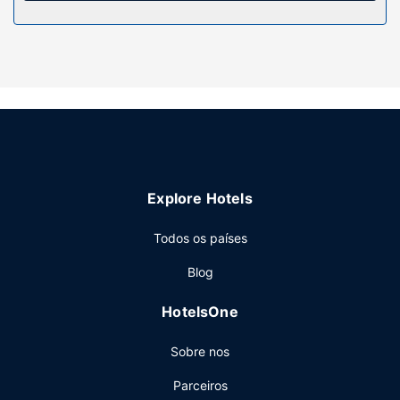
Serviço do hotel
Este motel oferece áreas para fumadores.
Outros serviços
Há estacionamento grátis no local.
Explore Hotels
Todos os países
Blog
HotelsOne
Sobre nos
Parceiros