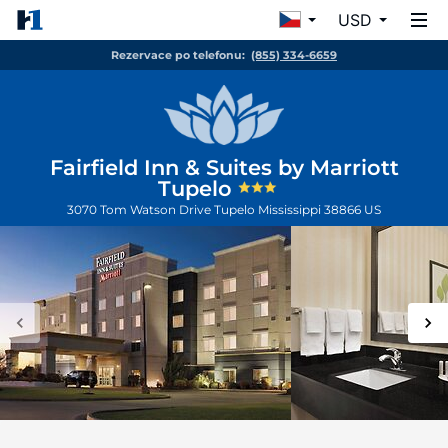
USD
Rezervace po telefonu:
(855) 334-6659
Fairfield Inn & Suites by Marriott
Tupelo
3070 Tom Watson Drive
Tupelo
Mississippi
38866
US