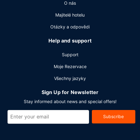
O nás
zdarma, business centrum a zapůjčení novin ve vestibulu.
Hodláte uspořádat obchodní nebo společenskou akci? V
Majitelé hotelu
tomto hotelu můžete využít konferenční prostory o
2
velikosti 46 m
(mj. konferenční prostory). Přímo v areálu
Otázky a odpovědi
je hostům k dispozici samostatné parkování zdarma.
Help and support
Support
Moje Rezervace
Všechny jazyky
Sign Up for Newsletter
Stay informed about news and special offers!
Subscribe