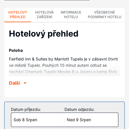
HOTELOVÝ
HOTELOVÁ
INFORMACE
VŠEOBECNÉ
PŘEHLED
ZAŘÍZENÍ
HOTELU
PODMÍNKY HOTELU
Hotelový přehled
Poloha
Fairfield Inn & Suites by Marriott Tupelo je v zábavní čtvrti
ve městě Tupelo. Pouhých 10 minut autem odtud se
nachází Cinemark Tupelo Movies 8 a Jezero a kemp Elvis
Presley. Tento hotel se nachází 9,1 km od Hala
Další
BancorpSouth Arena a 9,3 km od Tenisové centrum Rob
Leake City Park.
Pokoje
V jednom z 87 klimatizovaných pokojů, k jejichž vybavení
Datum příjezdu:
Datum odjezdu:
patří lednička a mikrovlnná trouba, se budete cítit jako
Sob 8 Srpen
Ned 9 Srpen
doma. K dispozici je bezplatné bezdrátové i pevné
připojení k internetu a dobrou zábavu zajistí