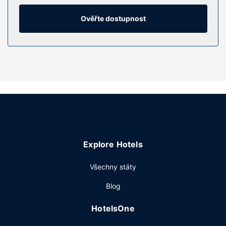
televize s plochou obrazovkou, která nabízí kabelové
kanály. K vybavení koupelen patří sprcha a vysoušeč
Ověřte dostupnost
vlasů. Další užitečné vybavení a služby: telefon, psací stůl
a kávovar/čajovar.
Vybavení nemovitosti
Můžete využít širokou nabídku rekreačních zařízení, mezi
něž patří mimo jiné krytý bazén a fitness centrum s
nepřetržitým provozem. Součástí vybavení jsou také
bezdrátový internet zdarma, televize ve společných
prostorách a pomoc s rezervací výletů/vstupenek.
Restaurace
Explore Hotels
Něco dobrého k zakousnutí vám nabídne prodejna
potravin. Slavnostní recepce zdarma, která je vynikající
Všechny státy
příležitostí k setkání s ostatními hosty, se koná vždy v
určité dny. Denně od 6:00 do 10:00 budete zváni na
Blog
bufetovou snídani zdarma.
Další vybavení
HotelsOne
Hostům jsou k dispozici pevné připojení k internetu