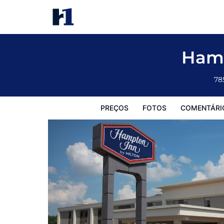
Hampton Inn Tulsa-Sand Springs
Preços
Fotos
Comentários
Mapa
Facilidades d
Hamp
78
PREÇOS
FOTOS
COMENTÁRI