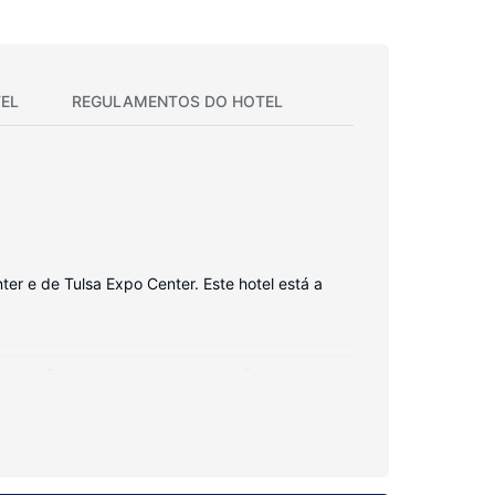
EL
REGULAMENTOS DO HOTEL
ter e de Tulsa Expo Center. Este hotel está a
atuito. Para preencher os seus serões,
ma combinação polibã/banheira, artigos de
e telefone com chamadas locais grátis.
fitness. Wi-fi grátis, uma lareira no lobby e um