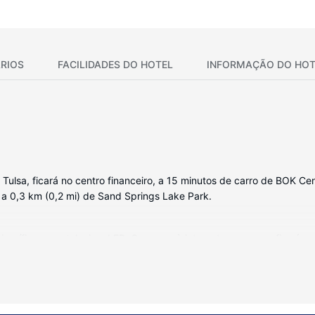
RIOS
FACILIDADES DO HOTEL
INFORMAÇÃO DO HOT
ulsa, ficará no centro financeiro, a 15 minutos de carro de BOK Cen
e a 0,3 km (0,2 mi) de Sand Springs Lake Park.
orífico e um televisor LED. O acesso à internet com e sem fios é gr
ão de canais por cabo. As casas de banho privativas dispõem de u
dades incluem ainda secretárias e áreas de estar separadas, além d
imento à sua disposição, incluindo uma piscina interior e uma sala de 