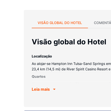
VISÃO GLOBAL DO HOTEL
COMENTÁ
Visão global do Hotel
Localização
Ao alojar-se Hampton Inn Tulsa-Sand Springs em T
23,4 km (14,5 mi) de River Spirit Casino Resort 
Quartos
Sinta-se em casa num dos 70 quartos, com um frig
Leia mais
encontrará videojogos juntamente com uma seleç
higiene grátis e secadores de cabelo. As comodi
Serviço do hotel
Desfrute das várias propostas de lazer e entreten