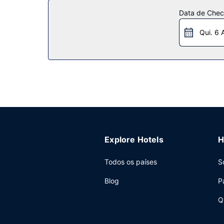
salão de banquetes são algumas das comodidades
Data de Check
Restaurante
Qui. 6 
Durante a sua estadia, terá direito a pequeno-al
Outros serviços
As principais comodidades incluem acesso à inte
dispõe de uma zona para conferências e de uma 
Explore Hotels
H
Todos os países
S
Blog
P
Q