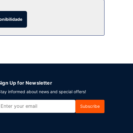
onibilidade
rápido. Planeia um evento em Tulsa? Este hotel
stacionamento grátis no local.
Sign Up for Newsletter
tay informed about news and special offers!
Subscribe