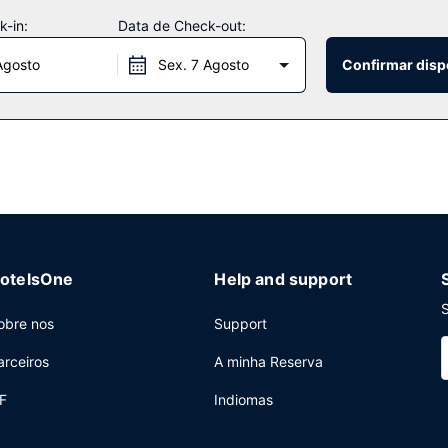
 adicionais disponíveis neste hotel.
-in:
Data de Check-out:
Agosto
Sex. 7 Agosto
Confirmar disp
moço grátis.
rnet com fios grátis, um business center aberto 24 horas e Check-in 
sala de reuniões, com uma área total de 162 metros quadrados. Há e
otelsOne
Help and support
S
obre nos
Support
arceiros
A minha Reserva
F
Indiomas