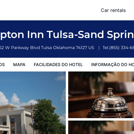
Car rentals
o Hotel
Informação do Hotel
Regulamentos do Hotel
ton Inn Tulsa-Sand Spri
52 W Parkway Blvd
Tulsa
Oklahoma
74127
US
Tel.
(855) 334-6
OS
MAPA
FACILIDADES DO HOTEL
INFORMAÇÃO DO H