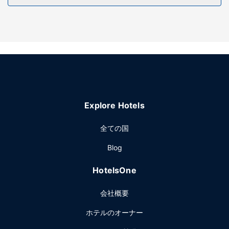
レストラン
お食事にはレストランや、このゲストハウスにある コーヒー
ショップ / カフェをご利用ください。毎日ご利用いただける
レセプション (無料)で、語らいのひと時をお楽しみくださ
い。1 日の終わりは、バー / ラウンジで 1 杯飲んで楽しみま
しょう。オーダー形式の朝食を毎日 7:00 ～ 10:00 までお召
し上がりいただけます (有料)。
Explore Hotels
全ての国
Blog
HotelsOne
会社概要
ホテルのオーナー