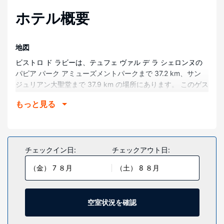
ホテル概要
地図
ビストロ ド ラビーは、テュフェ ヴァル デ ラ シェロンヌの
パピア パーク アミューズメントパークまで 37.2 km、サン
ジュリアン大聖堂まで 37.9 km の場所にあります。 このゲス
トハウスは、サルト サーキットまで 38.8 km、パレス オブ
もっと見る
コングレス アンド カルチャーまで 39.1 km の場所に位置し
ています。
部屋
全部で 8 室ある客室で、おくつろぎください。客室ではWiFi
チェックイン日:
チェックアウト日:
(無料)をご利用いただけます。シャワー付きのバスルームが
（金） 7 ８月
（土） 8 ８月
備わっています。
施設
テラスからの眺めを楽しみ、WiFi (無料)などをお使いいただ
空室状況を確認
けます。