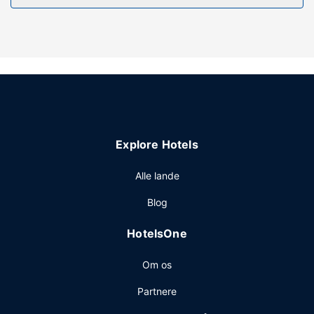
Gå ikke glip af de rekreative tilbud, inklusive en indendørs
pool og et fitnesscenter. Dette hotel tilbyder desuden
gratis trådløs internetadgang, gavebutik/aviskiosk og
festsal.
Restaurant
Som gæst på Park Place Hotel har du mulighed for at nyde
et måltid på restauranten. Afslut dagen med en drink eller
to i baren/loungen.
Explore Hotels
Andre faciliteter
Gæsterne har blandt andet adgang til gratis
Alle lande
internetforbindelse via kabel, et forretningscenter og
Blog
renseri/vaskeservice. Planlægger du et arrangement i
Traverse City? På dette hotel er der et område på 1115
HotelsOne
kvadratmeter til rådighed, bestående af konferencelokaler
og 9 mødelokaler. Lufthavnstransport tur-retur er gratis
Om os
(efter anmodning).
Partnere