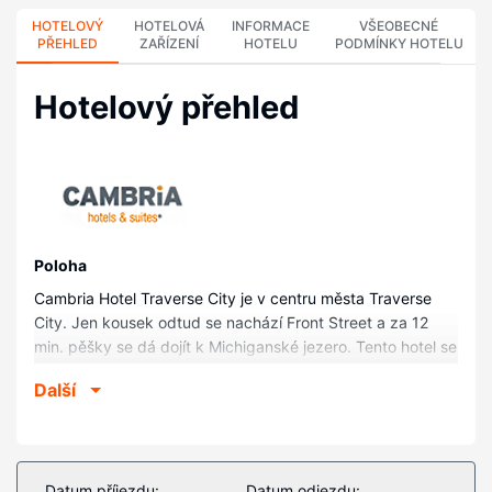
HOTELOVÝ
HOTELOVÁ
INFORMACE
VŠEOBECNÉ
PŘEHLED
ZAŘÍZENÍ
HOTELU
PODMÍNKY HOTELU
Hotelový přehled
Poloha
Cambria Hotel Traverse City je v centru města Traverse
City. Jen kousek odtud se nachází Front Street a za 12
min. pěšky se dá dojít k Michiganské jezero. Tento hotel se
nachází 2,8 km od Pláž Traverse City a 0,6 km od The
Další
Dennos Museum Center.
Pokoje
V jednom z 92 pokojů, k jejichž vybavení patří lednička a
mikrovlnná trouba, se budete cítit jako doma. K dispozici je
Datum příjezdu:
Datum odjezdu: