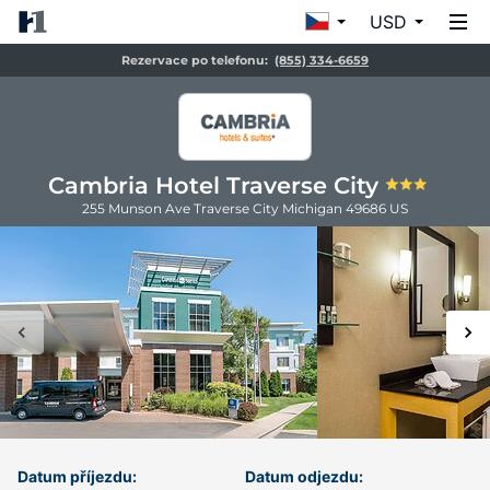
USD
Rezervace po telefonu:
(855) 334-6659
Cambria Hotel Traverse City
255 Munson Ave
Traverse City
Michigan
49686
US
Datum příjezdu:
Datum odjezdu: