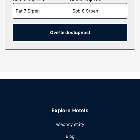
bezplatné bezdrátové i pevné připojení k internetu a
Pát 7 Srpen
Sob 8 Srpen
dobrou zábavu zajistí
televize s plochou obrazovkou, která nabízí kabelové
kanály. Soukromé koupelny nabízí vybavení, jehož
součástí jsou vana se sprchou, značkové toaletní potřeby
Ověřte dostupnost
a vysoušeč vlasů. Další užitečné vybavení a služby: psací
stůl a denní tisk ve všední den zdarma. Úklid pokojů se
provádí denně.
Vybavení nemovitosti
Můžete využít širokou nabídku rekreačních zařízení, mezi
něž patří mimo jiné krytý bazén, vířivka a fitness centrum.
Součástí vybavení jsou také bezdrátový internet zdarma,
prodej novin a dárkových předmětů a krb ve vestibulu.
Chystáte-li se na výlet do okolí, můžete se zdarma svézt
kyvadlovou dopravou (do vzdálenosti 8 mil).
Explore Hotels
Restaurace
Všechny státy
Když dostanete v hotelu hlad, navštivte restauraci Reflect,
kde se podává oběd a večeře. Občerstvení si můžete
Blog
zakoupit také v kavárně nebo využít pokojovou službu s