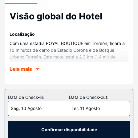
Visão global do Hotel
Localização
Com uma estadia ROYAL BOUTIQUE em Torreón, ficará a
10 minutos de carro de Estádio Corona e de Bosque
Urbano Torreón. Este motel está a 2,3 km (1,4 mi) de
Galerías Laguna e a 3,5 km (2,2 mi) de Coliseu Centenário
Leia mais
de Torreón.
Quartos
Sinta-se em casa num dos 38 quartos. Mantenha-se em
contacto graças à internet sem fios.
Data de Check-in:
Data de Check-out:
Outros serviços
Seg. 10 Agosto
Ter. 11 Agosto
Há estacionamento grátis no local.
Confirmar disponibilidade