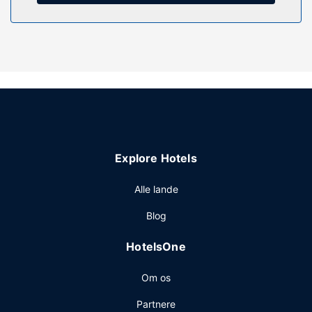
Gratis selvstændig parkering er til rådighed på stedet.
Explore Hotels
Alle lande
Blog
HotelsOne
Om os
Partnere