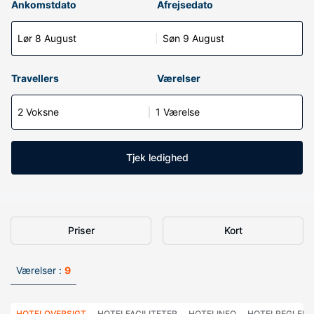
Ankomstdato
Afrejsedato
Lør 8 August
Søn 9 August
Travellers
Værelser
2 Voksne
1 Værelse
Tjek ledighed
Priser
Kort
Værelser :
9
HOTELOVERSIGT
HOTELFACILITETER
HOTELINFO
HOTELREGLER