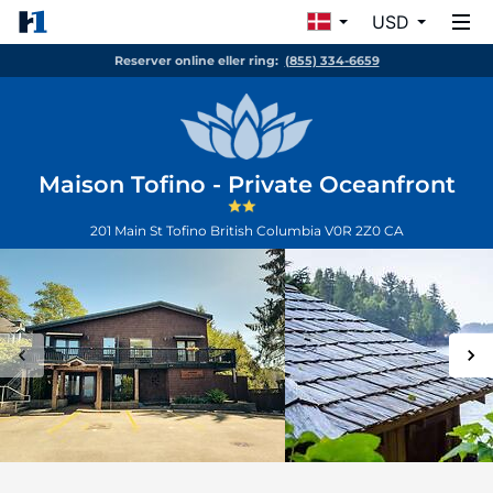
USD
Reserver online eller ring:
(855) 334-6659
Maison Tofino - Private Oceanfront
201 Main St
Tofino
British Columbia
V0R 2Z0
CA