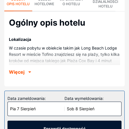
DZIAŁALNOŚCI
OPIS HOTELU
HOTELOWE
O HOTELU
HOTELU
Ogólny opis hotelu
Lokalizacja
W czasie pobytu w obiekcie takim jak Long Beach Lodge
Resort w mieście Tofino znajdziesz się na plaży, tylko kilka
kroków od miejsca takiego jak Plaża Cox Bay i 4 minut
samochodem od atrakcji takiej jak from Park Narodowy
Więcej
Pacific Rim. Ośrodek wczasowy (przy plaży) znajduje się
2,4 km od atrakcji takiej jak Plaża Chesterman Beach i
15,7 km od miejsca takiego jak Plaża Wickaninnish.
Pokoje
Data zameldowania:
Data wymeldowania:
Poczuj się jak w domu w 61 pokojach, których
Pia 7 Sierpień
Sob 8 Sierpień
wyposażenie to lodówka i telewizor płaskoekranowy.
Wyposażenie łóżek to pillowtop oraz pościel premium.
Bezpłatny przewodowy i bezprzewodowy dostęp do
internetu zapewni łączność ze światem. Wyposażenie
Sprawdź dostępność