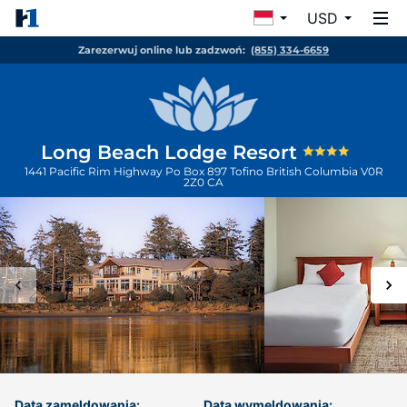
USD
Zarezerwuj online lub zadzwoń:
(855) 334-6659
Long Beach Lodge Resort
1441 Pacific Rim Highway Po Box 897
Tofino
British Columbia
V0R
2Z0
CA
Data zameldowania:
Data wymeldowania: