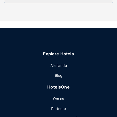
Gør brug af praktiske faciliteter, såsom gratis trådløs
internetadgang, concierge-tjenester og picnicområde.
Andre faciliteter
Gæsterne har blandt andet adgang til hurtig indtjekning,
hurtig udtjekning og bagageopbevaring. Gratis
selvstændig parkering er til rådighed på stedet.
Explore Hotels
Alle lande
Blog
HotelsOne
Om os
Partnere