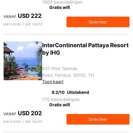
1006 beoordelingen
Gratis wifi
USD 222
VANAF
Selecteer
per kamer / per nacht
InterContinental Pattaya Resort
by IHG
437 Phra Tamnak
Road, Pattaya, 20150, TH
Toon kaart
9.2/10
Uitstekend
770 beoordelingen
Gratis wifi
USD 202
VANAF
Selecteer
per kamer / per nacht