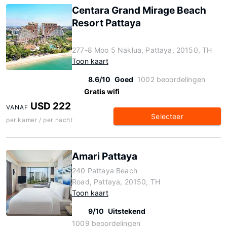
Centara Grand Mirage Beach
Resort Pattaya
277-8 Moo 5 Naklua, Pattaya, 20150, TH
Toon kaart
8.6/10
Goed
1002 beoordelingen
Gratis wifi
USD 222
VANAF
Selecteer
per kamer / per nacht
Amari Pattaya
240 Pattaya Beach
Road, Pattaya, 20150, TH
Toon kaart
9/10
Uitstekend
1009 beoordelingen