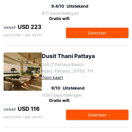
9.4/10
Uitstekend
871 beoordelingen
Gratis wifi
USD 223
VANAF
Selecteer
per kamer / per nacht
Dusit Thani Pattaya
240/2 Pattaya Beach
Road, Pattaya, 20150, TH
Toon kaart
9/10
Uitstekend
1090 beoordelingen
Gratis wifi
USD 116
VANAF
Selecteer
per kamer / per nacht