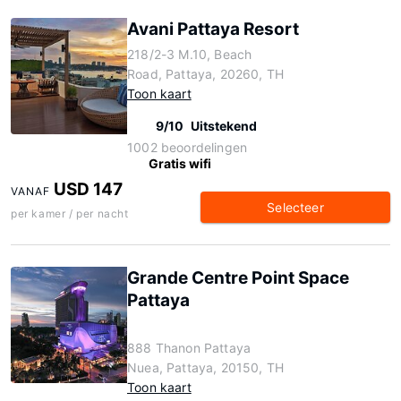
Avani Pattaya Resort
218/2-3 M.10, Beach
Road, Pattaya, 20260, TH
Toon kaart
9/10
Uitstekend
1002 beoordelingen
Gratis wifi
USD 147
VANAF
Selecteer
per kamer / per nacht
Grande Centre Point Space
Pattaya
888 Thanon Pattaya
Nuea, Pattaya, 20150, TH
Toon kaart