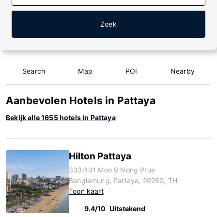
Zoek
Search
Map
POI
Nearby
Aanbevolen Hotels in Pattaya
Bekijk alle 1655 hotels in Pattaya
Hilton Pattaya
333/101 Moo 9 Nong Prue
Banglamung, Pattaya, 20260, TH
Toon kaart
9.4/10
Uitstekend