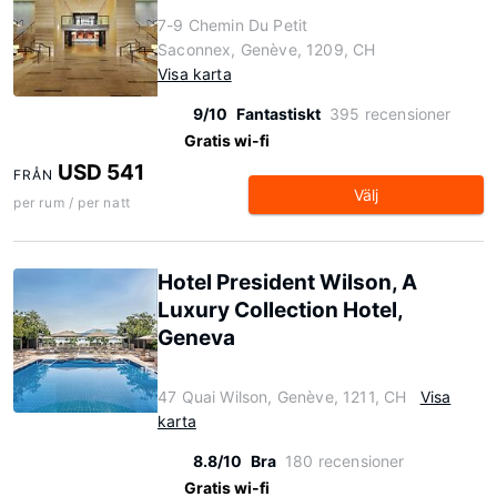
7-9 Chemin Du Petit
Saconnex, Genève, 1209, CH
Visa karta
9/10
Fantastiskt
395 recensioner
Gratis wi-fi
USD 541
FRÅN
Välj
per rum / per natt
Hotel President Wilson, A
Luxury Collection Hotel,
Geneva
47 Quai Wilson, Genève, 1211, CH
Visa
karta
8.8/10
Bra
180 recensioner
Gratis wi-fi