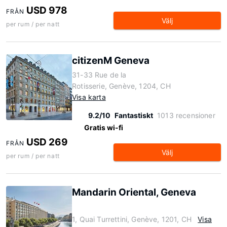
USD 978
FRÅN
Välj
per rum / per natt
citizenM Geneva
31-33 Rue de la
Rotisserie, Genève, 1204, CH
Visa karta
9.2/10
Fantastiskt
1013 recensioner
Gratis wi-fi
USD 269
FRÅN
Välj
per rum / per natt
Mandarin Oriental, Geneva
1, Quai Turrettini, Genève, 1201, CH
Visa