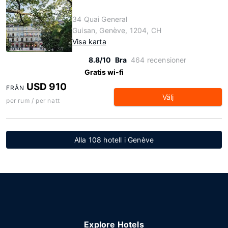
34 Quai General
Guisan, Genève, 1204, CH
Visa karta
8.8/10
Bra
464 recensioner
Gratis wi-fi
USD 910
FRÅN
Välj
per rum / per natt
Alla 108 hotell i Genève
Explore Hotels