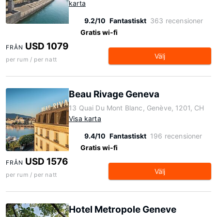
karta
9.2/10
Fantastiskt
363 recensioner
Gratis wi-fi
USD 1079
FRÅN
Välj
per rum / per natt
Beau Rivage Geneva
13 Quai Du Mont Blanc, Genève, 1201, CH
Visa karta
9.4/10
Fantastiskt
196 recensioner
Gratis wi-fi
USD 1576
FRÅN
Välj
per rum / per natt
Hotel Metropole Geneve