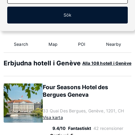
Sök
Search
Map
POI
Nearby
Erbjudna hotell i Genève
Alla 108 hotell i Genève
Four Seasons Hotel des
Bergues Geneva
33 Quai Des Bergues, Genève, 1201, CH
Visa karta
9.4/10
Fantastiskt
42 recensioner