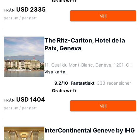
Gratis wi-fi
USD 2335
FRÅN
Välj
per rum / per natt
The Ritz-Carlton, Hotel de la
Paix, Geneva
11, Quai du Mont-Blanc, Genève, 1201, CH
Visa karta
9.2/10
Fantastiskt
333 recensioner
Gratis wi-fi
USD 1404
FRÅN
Välj
per rum / per natt
InterContinental Geneve by IHG