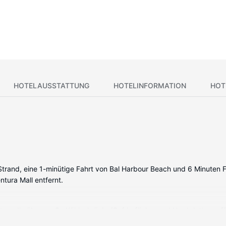
HOTELAUSSTATTUNG
HOTELINFORMATION
HOT
 Strand, eine 1-minütige Fahrt von Bal Harbour Beach und 6 Minuten F
tura Mall entfernt.
eten, die über große Kühlschränke/Gefrierfächer und Herdplatte ver
pfang sorgen fr gute Unterhaltung; auáerdem steht ein WLAN-Intern