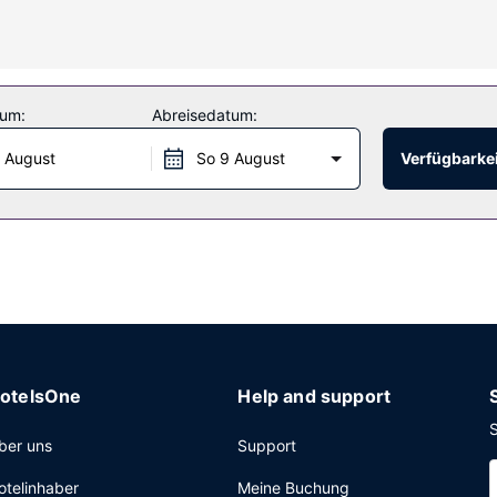
die Komfortbadewannen und kostenlose Toilettenartikel bieten.
, wie zum Beispiel: Außenpool und Whirlpool. Kostenloses WLAN, ein
terwerb stehen ebenfalls zur Verfügung.
tum:
Abreisedatum:
 August
So 9 August
Verfügbarkei
er Lobby, mehrsprachiges Personal und eine Gepäckaufbewahrung. V
otelsOne
Help and support
S
ber uns
Support
otelinhaber
Meine Buchung