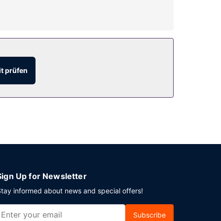
 Fernseher im öffentlichen Bereich und
t prüfen
or Ort gibt es Folgendes: Parken ohne Service
Sign Up for Newsletter
tay informed about news and special offers!
Subscribe