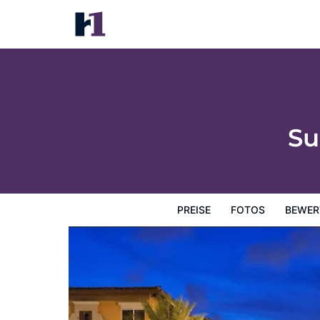
Sun Harbour Boutique Hotel
Preise
Fotos
Bewertungen
Karte
Hotelausstatt
Su
PREISE
FOTOS
BEWER