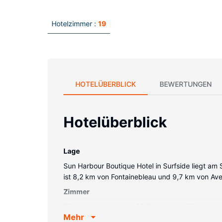
Hotelzimmer :
19
HOTELÜBERBLICK
BEWERTUNGEN
Hotelüberblick
Lage
Sun Harbour Boutique Hotel in Surfside liegt am
ist 8,2 km von Fontainebleau und 9,7 km von Aven
Zimmer
Fühl dich in einem der 19 Zimmer, die Küchen bi
Mehr
Patios. 37 Zoll groáe LCD-Fernseher mit Kabelem