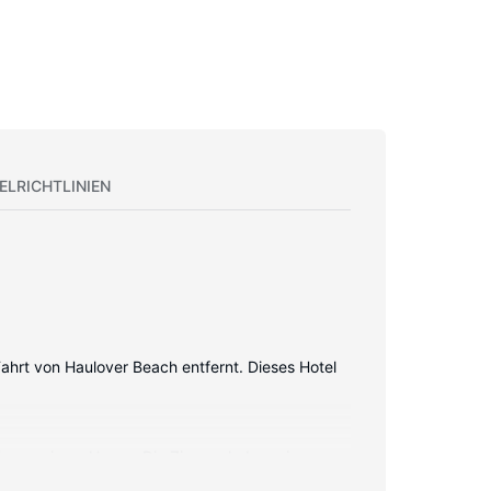
ELRICHTLINIEN
ahrt von Haulover Beach entfernt. Dieses Hotel
fügen, wie zu Hause. Die Zimmer haben eigene
etzugang (kostenlos) zur Verfgung. Es sind