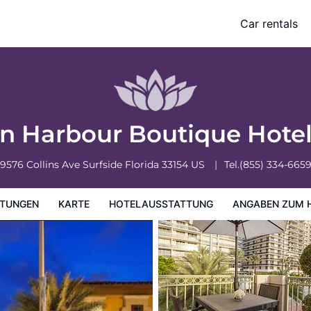
Car rentals
ung
Angaben zum Hotel
Hotelrichtlinien
n Harbour Boutique Hote
9576 Collins Ave
Surfside
Florida
33154
US
Tel.
(855) 334-665
TUNGEN
KARTE
HOTELAUSSTATTUNG
ANGABEN ZUM 