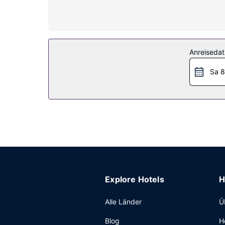
offene Badezimmer mit Duschwannen vorhanden, 
Ausstattung der Anlage
Nutz das große Angebot an Freizeiteinrichtungen
Unterstützung bei der Tourenplanung/beim Ticke
Anreiseda
Sonstige Einrichtungen
Sa 8
Zum Angebot gehören kostenlose Zeitungen in d
(kostenlos).
Explore Hotels
H
Alle Länder
Ü
Blog
H