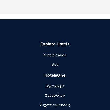
μαλλιών.
Παροχές καταλύματος
Χαρείτε τη θέα από τον κήπο και κάντε χρήση παροχών,
όπως δωρεάν ασύρματο ίντερνετ και υπηρεσίες
concierge.
Εστιατόριο
Explore Hotels
Απολαύστε ένα γεύμα στο Holman's Ice Cream ή σνακ σε
μια καφετέρια σε αυτό το ξενοδοχείο.
όλες οι χώρες
Άλλες παροχές
Blog
Στις σημαντικές παροχές περιλαμβάνονται αποθήκευση
αποσκευών, εγκαταστάσεις πλυντηρίων και ΑΤΜ/
HotelsOne
τραπεζικές υπηρεσίες. Στους χώρους μας θα βρείτε
δωρεάν στάθμευση χωρίς παρκαδόρο.
σχετικά με
Συνεργάτες
Συχνες ερωτησεις