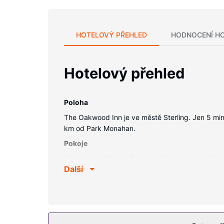
HOTELOVÝ PŘEHLED
HODNOCENÍ H
Hotelový přehled
Poloha
The Oakwood Inn je ve městě Sterling. Jen 5 min
km od Park Monahan.
Pokoje
V jednom z 13 pokojů, k jejichž vybavení patří m
Další
Vybavení nemovitosti
K nabídce hotelu patří bezdrátový internet zdarm
Další vybavení
Hostům jsou k dispozici expresní odhlášení při 