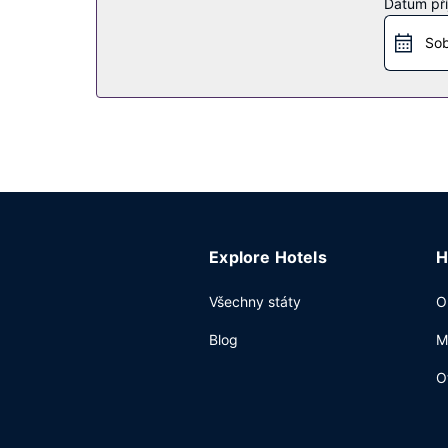
Datum pří
Sob
Explore Hotels
H
Všechny státy
O
Blog
M
O