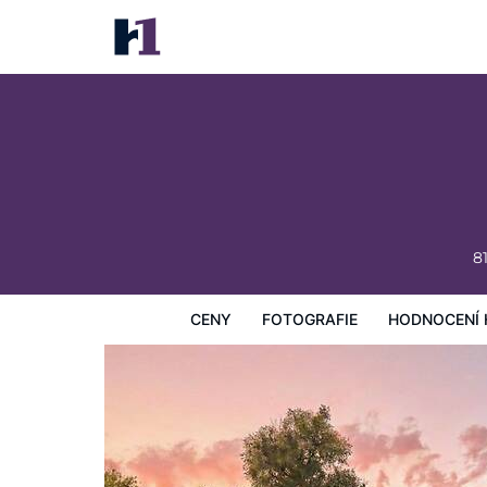
The Oakwood Inn
Ceny
Fotografie
Hodnocení hostů
Mapa
Hotelo
8
CENY
FOTOGRAFIE
HODNOCENÍ 