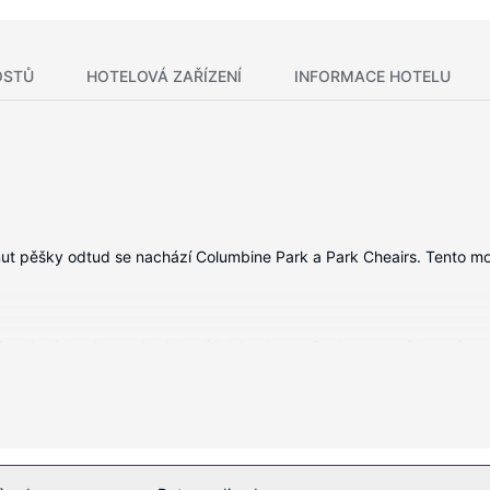
OSTŮ
HOTELOVÁ ZAŘÍZENÍ
INFORMACE HOTELU
ut pěšky odtud se nachází Columbine Park a Park Cheairs. Tento mot
ikrovlnná trouba, se budete cítit jako doma. Spojen¡ se světem vám z
a a prostory pro piknik.
odjezdu a prádelna. Přímo v areálu je hostům k dispozici samostatné 