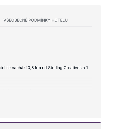
VŠEOBECNÉ PODMÍNKY HOTELU
el se nachází 0,8 km od Sterling Creatives a 1
ajistí bezdrátový internet zdarma.
parkování zdarma.