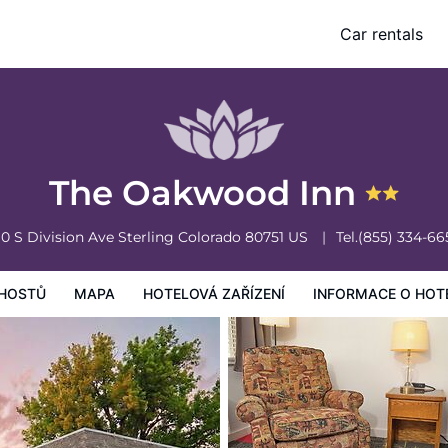
Car rentals
vá zařízení
Informace o hotelu
Všeobecné podmínky hotelu
The Oakwood Inn
10 S Division Ave
Sterling
Colorado
80751
US
Tel.
(855) 334-66
HOSTŮ
MAPA
HOTELOVÁ ZAŘÍZENÍ
INFORMACE O HOT