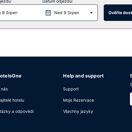
jezdu:
Datum odjezdu:
 8 Srpen
Ned 9 Srpen
Ověřte dos
otelsOne
Help and support
S
 nás
Support
ajitelé hotelu
Moje Rezervace
tázky a odpovědi
Všechny jazyky