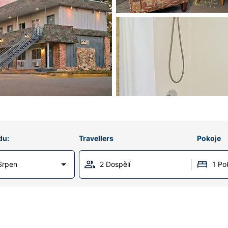
du:
Travellers
Pokoje
Srpen
2 Dospělí
1 Po