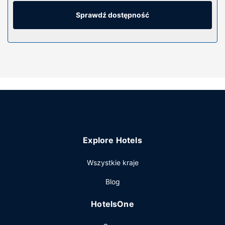
Prywatna łazienka — wyposażenie: wanny lub prysznice,
prysznic z deszczownicą i bezpłatne przybory toaletowe.
Sprawdź dostępność
Udogodnienia obejmują sejfy i zestawy do parzenia kawy i
herbaty oraz telefon (bezpłatne połączenia telefoniczne
miejscowe).
Udogodnienia w obiekcie
Dostępne udogodnienia rekreacyjne to 2 baseny odkryte
oraz centrum fitness. Ten hotel oferuje takie udogodnienia
jak bezpłatny bezprzewodowy dostęp do internetu, usługi
weselne i teren piknikowy.
Restauracja
Explore Hotels
W obiekcie Best Western Sundowner apetyt gości
zaspokoi bar zakąskowy/delikatesy. Hotel oferuje
Wszystkie kraje
bezpłatne śniadanie pełne.
Pozostałe udogodnienia
Blog
Udogodnienia biznesowe to centrum biznesowe,
HotelsOne
bezpłatne czasopisma w holu oraz recepcja całodobowa.
Udogodnienia na miejscu to bezpłatne parkowanie