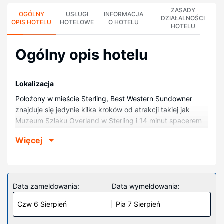
ZASADY
OGÓLNY
USŁUGI
INFORMACJA
DZIAŁALNOŚCI
OPIS HOTELU
HOTELOWE
O HOTELU
HOTELU
Ogólny opis hotelu
Lokalizacja
Położony w mieście Sterling, Best Western Sundowner
znajduje się jedynie kilka kroków od atrakcji takiej jak
Muzeum Szlaku Overland w Sterling i 14 minut spacerem
od miejsca takiego jak Klub golfowy Riverview. Hotel
Więcej
znajduje się 3,3 km od atrakcji takiej jak Park Propst i 3,7
km od miejsca takiego jak Park Columbine.
Pokoje
Poczuj się jak w domu w 58 klimatyzowanych pokojach,
Data zameldowania:
Data wymeldowania:
których wyposażenie to lodówka i kuchenka mikrofalowa.
Czw 6 Sierpień
Pia 7 Sierpień
Bezpłatny bezprzewodowy dostęp do internetu zapewni
łączność ze światem, a telewizja kablowa — rozrywkę.