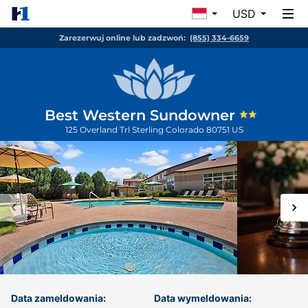
USD
Zarezerwuj online lub zadzwoń:
(855) 334-6659
Best Western Sundowner
125 Overland Trl
Sterling
Colorado
80751
US
Data zameldowania:
Data wymeldowania: