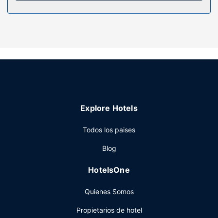
Servicios hotel
Aprovecha los prácticos servicios que se te ofrecen, como
conexión a Internet wifi gratis o una máquina
expendedora.
Restaurante
En Navajoland Inn tienes un bar-cafetería a tu disposición.
Se ofrece un desayuno para llevar gratuito todos los días
de 06:00 a 09:30.
Otros servicios
Explore Hotels
Tendrás un centro de negocios, un servicio de recepción
las 24 horas y atención multilingüe a tu disposición. ¿Estás
Todos los paises
organizando un evento en Saint Saint Michaels Michaels?
Blog
En este hotel tienes a tu disposición 111 metros cuadrados
de espacio con zona para conferencias y una sala de
HotelsOne
reuniones. Hay un aparcamiento sin asistencia gratuito
disponible.
Quienes Somos
Propietarios de hotel