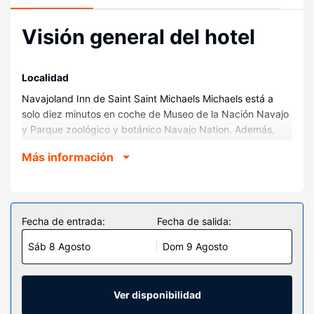
Visión general del hotel
Localidad
Navajoland Inn de Saint Saint Michaels Michaels está a
solo diez minutos en coche de Museo de la Nación Navajo
y Parque zoológico y botánico Navajo Nation. Además,
este hotel se encuentra a 42,2 km de Sitio Histórico
Más información
Nacional Mercado Fronterizo Hubbell.
Habitaciones
Disfruta de una agradable estancia en una de las 74
habitaciones con televisión LED. La conexión wifi gratis te
Fecha de entrada:
Fecha de salida:
mantendrá en contacto con los tuyos. Además, podrás
Sáb 8 Agosto
Dom 9 Agosto
disfrutar de canales digitales. El cuarto de baño está
provisto de ducha y bañera combinadas y secadores de
pelo. Entre las comodidades, se incluyen escritorio,
cafetera y tetera y teléfono.
Ver disponibilidad