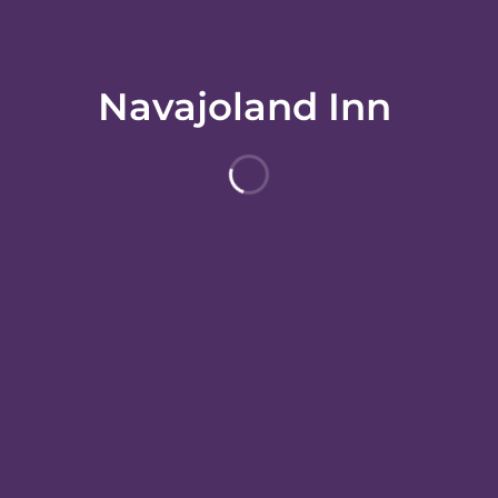
Navajoland Inn
ホテル情報
ホテルポリシー
ナヴァホ ネーション ミュージアムやナヴァホ ネーション ズー & ボタ
 42.2 km の場所に位置しています。
っています。WiFi (無料)をお使いいただけるほか、デジタルの番組を
クやコーヒー / ティーメーカーもご利用いただけます。