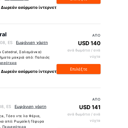
Δωρεάν ασύρματο ίντερνετ
ral
ΑΠΌ
008, ES
Εμφάνιση χάρτη
USD 140
ανά δωμάτιο / ανά
la Catedral, Σαλαμάνκα)
νύχτα
βήματα μακριά από: Παλαιός
ισσότερα
Επιλέξτε
Δωρεάν ασύρματο ίντερνετ
ΑΠΌ
08, ES
Εμφάνιση χάρτη
USD 141
ανά δωμάτιο / ανά
a, Τέσο ντε λα Φέρια,
νύχτα
δια από: Ρωμαϊκή Γέφυρα
..
Περισσότερα