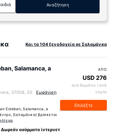
Παιδιά
Αναζήτηση
νκα
Και τα 104 ξενοδοχεία σε Σαλαμάνκα
eban, Salamanca, a
ΑΠΌ
USD 276
ανά δωμάτιο / ανά
άνκα, 37008, ES
Εμφάνιση
νύχτα
Επιλέξτε
an Esteban, Salamanca, a
Κέντρο, Σαλαμάνκα) βρίσκεται
σότερα
Δωρεάν ασύρματο ίντερνετ