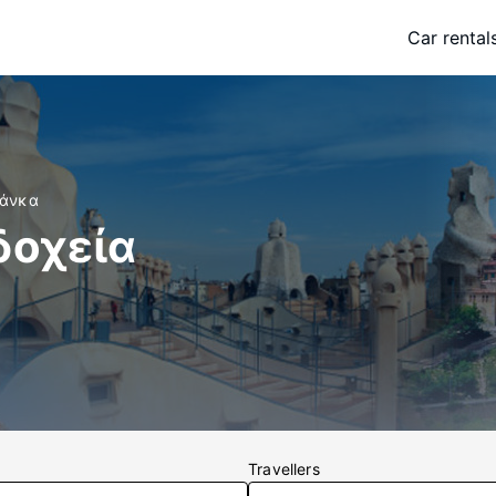
Car rental
μάνκα
δοχεία
Travellers