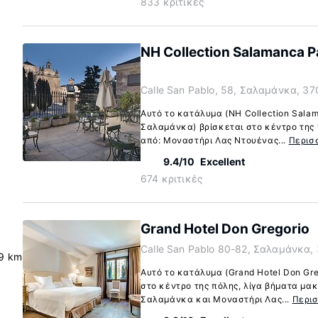
833 κριτικές
NH Collection Salamanca P
Calle San Pablo, 58, Σαλαμάνκα, 37
Αυτό το κατάλυμα (NH Collection Salam
Σαλαμάνκα) βρίσκεται στο κέντρο της 
από: Μοναστήρι Λας Ντουένας...
Περισ
9.4/10
Excellent
674 κριτικές
Grand Hotel Don Gregorio
Calle San Pablo 80-82, Σαλαμάνκα,
.9 km
Αυτό το κατάλυμα (Grand Hotel Don Gr
στο κέντρο της πόλης, λίγα βήματα μακ
Σαλαμάνκα και Μοναστήρι Λας...
Περι