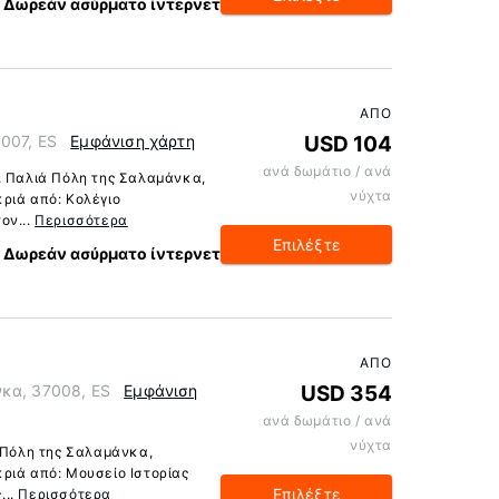
Δωρεάν ασύρματο ίντερνετ
ΑΠΌ
7007, ES
Εμφάνιση χάρτη
USD 104
ανά δωμάτιο / ανά
, Παλιά Πόλη της Σαλαμάνκα,
νύχτα
ριά από: Κολέγιο
ον...
Περισσότερα
Επιλέξτε
Δωρεάν ασύρματο ίντερνετ
ΑΠΌ
νκα, 37008, ES
Εμφάνιση
USD 354
ανά δωμάτιο / ανά
νύχτα
ά Πόλη της Σαλαμάνκα,
ριά από: Μουσείο Ιστορίας
Επιλέξτε
...
Περισσότερα