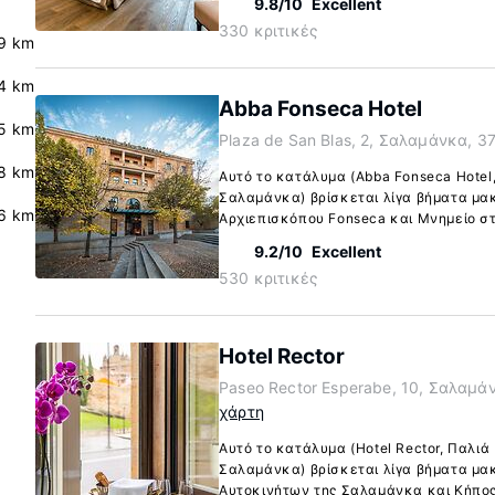
9.8/10
Excellent
330 κριτικές
9 km
.4 km
Abba Fonseca Hotel
.5 km
Plaza de San Blas, 2, Σαλαμάνκα, 3
8 km
Αυτό το κατάλυμα (Abba Fonseca Hotel
Σαλαμάνκα) βρίσκεται λίγα βήματα μακ
6 km
Αρχιεπισκόπου Fonseca και Μνημείο στ
9.2/10
Excellent
530 κριτικές
Hotel Rector
Paseo Rector Esperabe, 10, Σαλαμά
χάρτη
Αυτό το κατάλυμα (Hotel Rector, Παλι
Σαλαμάνκα) βρίσκεται λίγα βήματα μακ
Αυτοκινήτων της Σαλαμάνκα και Κήπος