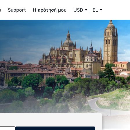
s
Support
Η κράτησή μου
USD
EL