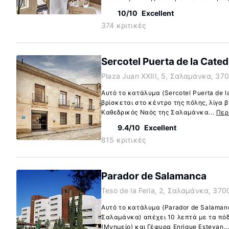
10/10
Excellent
374 κριτικές
Sercotel Puerta de la Cated
Plaza Juan XXIII, 5, Σαλαμάνκα, 37
Αυτό το κατάλυμα (Sercotel Puerta de 
βρίσκεται στο κέντρο της πόλης, λίγα 
Καθεδρικός Ναός της Σαλαμάνκα...
Περ
9.4/10
Excellent
815 κριτικές
Parador de Salamanca
Teso de la Feria, 2, Σαλαμάνκα, 370
Αυτό το κατάλυμα (Parador de Salamanc
Σαλαμάνκα) απέχει 10 λεπτά με τα πό
(Μνημείο) και Γέφυρα Enrique Estevan..