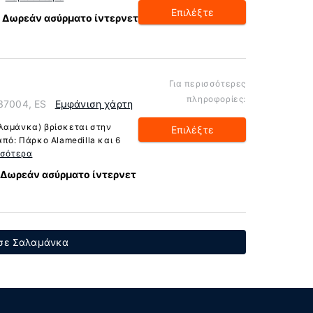
Επιλέξτε
Δωρεάν ασύρματο ίντερνετ
Για περισσότερες
πληροφορίες:
 37004, ES
Εμφάνιση χάρτη
λαμάνκα) βρίσκεται στην
Επιλέξτε
από: Πάρκο Alamedilla και 6
σσότερα
Δωρεάν ασύρματο ίντερνετ
 σε Σαλαμάνκα