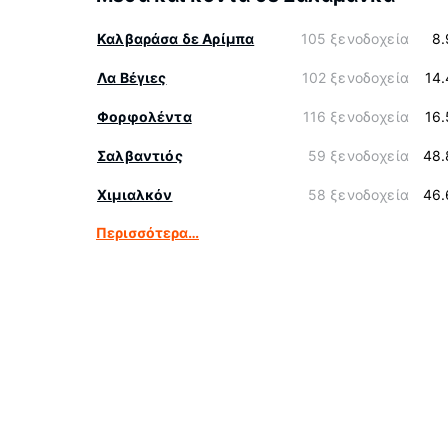
Καλβαράσα δε Αρίμπα
105 ξενοδοχεία
8.
Λα Βέγιες
102 ξενοδοχεία
14
Φορφολέντα
116 ξενοδοχεία
16
Σαλβαντιός
59 ξενοδοχεία
48.
Χιμιαλκόν
58 ξενοδοχεία
46.
Περισσότερα…