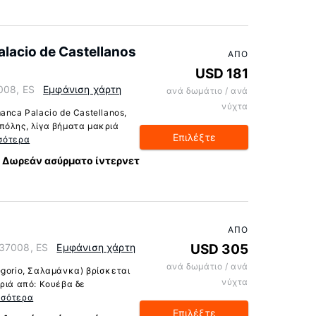
alacio de Castellanos
ΑΠΌ
USD 181
008, ES
Εμφάνιση χάρτη
ανά δωμάτιο / ανά
νύχτα
anca Palacio de Castellanos,
πόλης, λίγα βήματα μακριά
Επιλέξτε
σότερα
Δωρεάν ασύρματο ίντερνετ
ΑΠΌ
 37008, ES
Εμφάνιση χάρτη
USD 305
ανά δωμάτιο / ανά
egorio, Σαλαμάνκα) βρίσκεται
νύχτα
ριά από: Κουέβα δε
σσότερα
Επιλέξτε