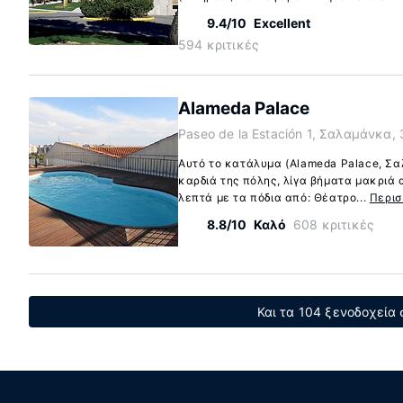
9.4/10
Excellent
594 κριτικές
Alameda Palace
Paseo de la Estación 1, Σαλαμάνκα,
Αυτό το κατάλυμα (Alameda Palace, Σα
καρδιά της πόλης, λίγα βήματα μακριά 
λεπτά με τα πόδια από: Θέατρο...
Περι
8.8/10
Καλό
608 κριτικές
Και τα 104 ξενοδοχεία