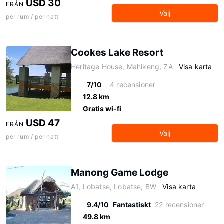
USD 30
FRÅN
Välj
per rum / per natt
Cookes Lake Resort
Heritage House, Mahikeng, ZA
Visa karta
7/10
4 recensioner
12.8 km
Gratis wi-fi
USD 47
FRÅN
Välj
per rum / per natt
Manong Game Lodge
A1, Lobatse, Lobatse, BW
Visa karta
9.4/10
Fantastiskt
22 recensioner
49.8 km