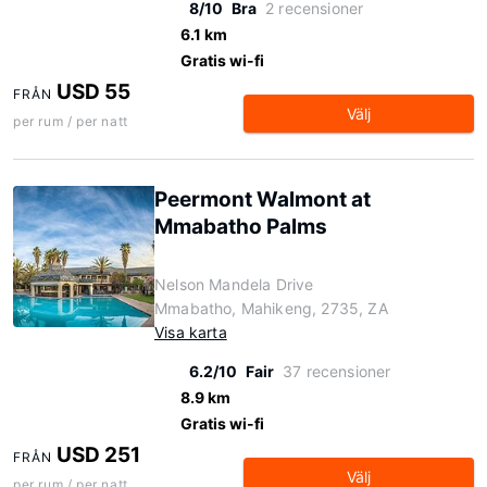
8/10
Bra
2 recensioner
6.1 km
Gratis wi-fi
USD 55
FRÅN
Välj
per rum / per natt
Peermont Walmont at
Mmabatho Palms
Nelson Mandela Drive
Mmabatho, Mahikeng, 2735, ZA
Visa karta
6.2/10
Fair
37 recensioner
8.9 km
Gratis wi-fi
USD 251
FRÅN
Välj
per rum / per natt