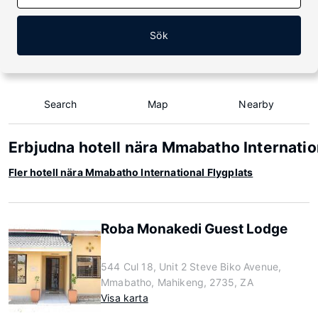
Sök
Search
Map
Nearby
Erbjudna hotell nära Mmabatho Internatio
Fler hotell nära Mmabatho International Flygplats
Roba Monakedi Guest Lodge
544 Cul 18, Unit 2 Steve Biko Avenue,
Mmabatho, Mahikeng, 2735, ZA
Visa karta