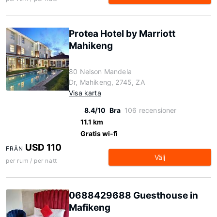
Protea Hotel by Marriott
Mahikeng
80 Nelson Mandela
Dr, Mahikeng, 2745, ZA
Visa karta
8.4/10
Bra
106 recensioner
11.1 km
Gratis wi-fi
USD 110
FRÅN
Välj
per rum / per natt
0688429688 Guesthouse in
Mafikeng