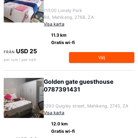
11500 Lonely Park
Rd, Mahikeng, 2768, ZA
Visa karta
11.3 km
Gratis wi-fi
USD 25
FRÅN
Välj
per rum / per natt
Golden gate guesthouse
0787391431
1290 Quigley street, Mahikeng, 2745, ZA
Visa karta
12.0 km
Gratis wi-fi