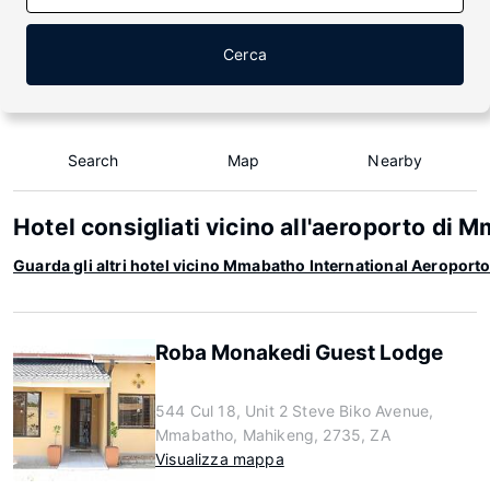
Cerca
Search
Map
Nearby
Hotel consigliati vicino all'aeroporto di 
Guarda gli altri hotel vicino Mmabatho International Aeroport
Roba Monakedi Guest Lodge
544 Cul 18, Unit 2 Steve Biko Avenue,
Mmabatho, Mahikeng, 2735, ZA
Visualizza mappa