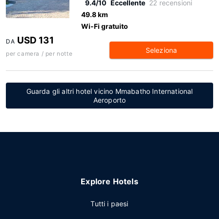
9.4/10
Eccellente
22 recensioni
49.8 km
Wi-Fi gratuito
USD 131
DA
Seleziona
per camera / per notte
Guarda gli altri hotel vicino Mmabatho International
Aeroporto
Explore Hotels
Tutti i paesi