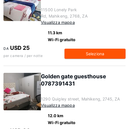
11500 Lonely Park
Rd, Mahikeng, 2768, ZA
Visualizza mappa
11.3 km
Wi-Fi gratuito
USD 25
DA
Seleziona
per camera / per notte
Golden gate guesthouse
0787391431
1290 Quigley street, Mahikeng, 2745, ZA
Visualizza mappa
12.0 km
Wi-Fi gratuito