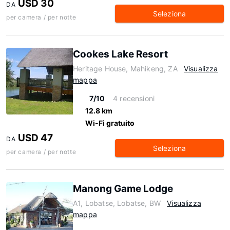
USD 30
DA
Seleziona
per camera / per notte
Cookes Lake Resort
Heritage House, Mahikeng, ZA
Visualizza
mappa
7/10
4 recensioni
12.8 km
Wi-Fi gratuito
USD 47
DA
Seleziona
per camera / per notte
Manong Game Lodge
A1, Lobatse, Lobatse, BW
Visualizza
mappa