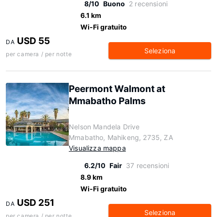
8/10
Buono
2 recensioni
6.1 km
Wi-Fi gratuito
USD 55
DA
Seleziona
per camera / per notte
Peermont Walmont at
Mmabatho Palms
Nelson Mandela Drive
Mmabatho, Mahikeng, 2735, ZA
Visualizza mappa
6.2/10
Fair
37 recensioni
8.9 km
Wi-Fi gratuito
USD 251
DA
Seleziona
per camera / per notte