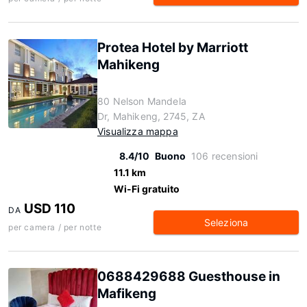
Protea Hotel by Marriott
Mahikeng
80 Nelson Mandela
Dr, Mahikeng, 2745, ZA
Visualizza mappa
8.4/10
Buono
106 recensioni
11.1 km
Wi-Fi gratuito
USD 110
DA
Seleziona
per camera / per notte
0688429688 Guesthouse in
Mafikeng