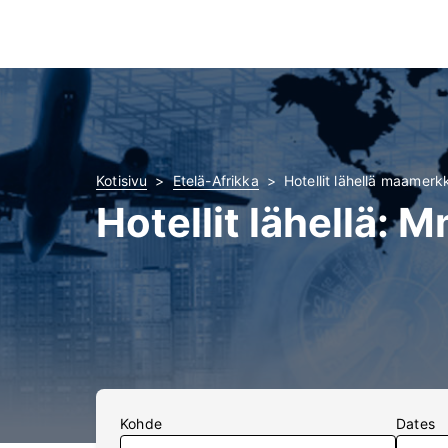
Kotisivu
Etelä-Afrikka
Hotellit lähellä maamer
Hotellit lähellä:
Kohde
Dates