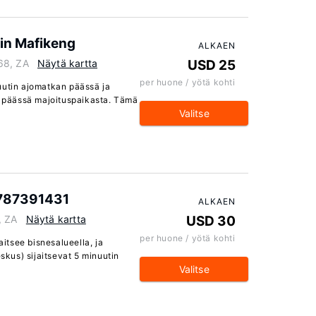
n Mafikeng
ALKAEN
68, ZA
Näytä kartta
USD 25
per huone / yötä kohti
uutin ajomatkan päässä ja
päässä majoituspaikasta. Tämä
Valitse
0787391431
ALKAEN
, ZA
Näytä kartta
USD 30
per huone / yötä kohti
tsee bisnesalueella, ja
kus) sijaitsevat 5 minuutin
Valitse