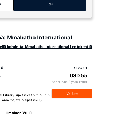
a
Etsi
tää: Mmabatho International
ähellä kohdetta: Mmabatho International Lentokenttä
ge
ALKAEN
,
USD 55
per huone / yötä kohti
Valitse
l Library sijaitsevat 5 minuutin
ämä majatalo sijaitsee 1,8
Ilmainen Wi-Fi