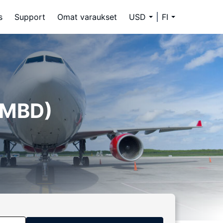
s
Support
Omat varaukset
USD
FI
 (MBD)