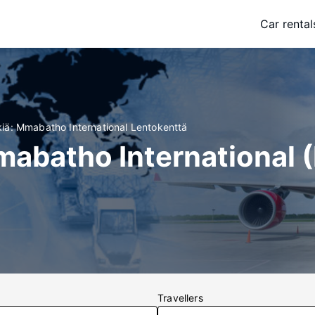
Car rental
kkiä: Mmabatho International Lentokenttä
 Mmabatho International
Travellers