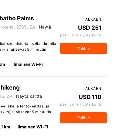
batho Palms
ALKAEN
hikeng, 2735, ZA
Näytä
USD 251
per huone / yötä kohti
tsee historiallisella alueella,
Valitse
rk sijaitsevat 5 minuutin
 km
Ilmainen Wi-Fi
ahikeng
ALKAEN
45, ZA
Näytä kartta
USD 110
per huone / yötä kohti
ee lähellä lentokenttää, ja
kus) sijaitsevat 5 minuutin
Valitse
1.1 km
Ilmainen Wi-Fi