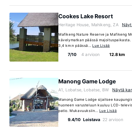
Cookes Lake Resort
Heritage House, Mahikeng, ZA
Näyt
Mafikeng Nature Reserve ja Mafikeng Mu
kävelymatkan päässä majoituspaikasta. 
3,4 km:n päässä...
Lue Lisää
7/10
4 arvioon
12.8 km
Manong Game Lodge
A1, Lobatse, Lobatse, BW
Näytä kar
Manong Game Lodge sijaitsee kaupungis
huoneen varusteluun kuuluu LCD-televi
patio. Mukavuuksiin...
Lue Lisää
9.4/10
Loistava
22 arvioon