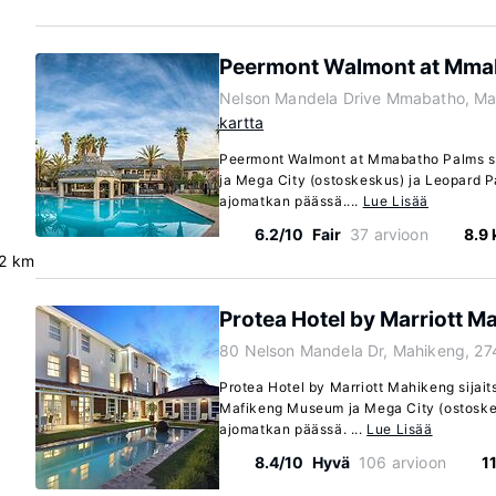
Peermont Walmont at Mma
Nelson Mandela Drive Mmabatho, Ma
kartta
Peermont Walmont at Mmabatho Palms sijai
ja Mega City (ostoskeskus) ja Leopard Pa
ajomatkan päässä....
Lue Lisää
6.2/10
Fair
37 arvioon
8.9
.2 km
Protea Hotel by Marriott M
80 Nelson Mandela Dr, Mahikeng, 27
Protea Hotel by Marriott Mahikeng sijaits
Mafikeng Museum ja Mega City (ostoskes
ajomatkan päässä. ...
Lue Lisää
8.4/10
Hyvä
106 arvioon
1