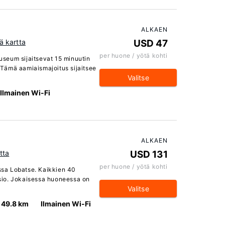
ALKAEN
ä kartta
USD 47
per huone / yötä kohti
seum sijaitsevat 15 minuutin
Tämä aamiaismajoitus sijaitsee
Valitse
Ilmainen Wi-Fi
ALKAEN
tta
USD 131
per huone / yötä kohti
sa Lobatse. Kaikkien 40
sio. Jokaisessa huoneessa on
Valitse
49.8 km
Ilmainen Wi-Fi