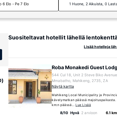
o 6 Elo - Pe 7 Elo
1 Huone, 2 Aikuista, 0 Last
Suositeltavat hotellit lähellä lentokent
Lisää hotelleja l
Roba Monakedi Guest Lod
544 Cul 18, Unit 2 Steve Biko Avenue
D)
Mmabatho, Mahikeng, 2735, ZA
Näytä kartta
Mahikeng Local Municipality ja Provincia
kävelymatkan päässä majoituspaikasta. T
km:n päässä...
Lue Lisää
8/10
Hyvä
2 arvioon
6.1 km