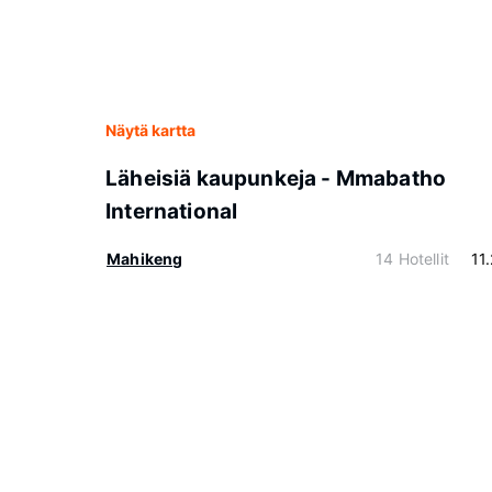
Näytä kartta
Läheisiä kaupunkeja - Mmabatho
International
Mahikeng
14 Hotellit
11