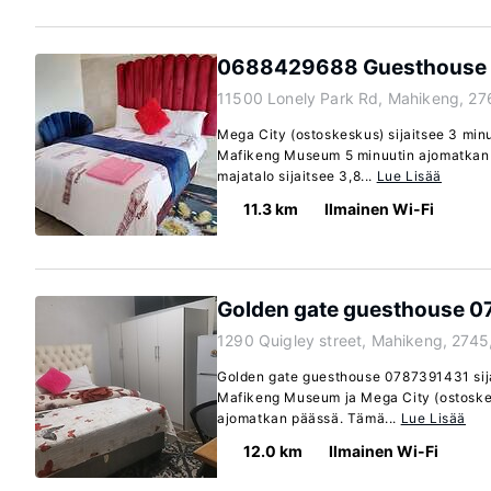
0688429688 Guesthouse i
11500 Lonely Park Rd, Mahikeng, 27
Mega City (ostoskeskus) sijaitsee 3 min
Mafikeng Museum 5 minuutin ajomatkan 
majatalo sijaitsee 3,8...
Lue Lisää
11.3 km
Ilmainen Wi-Fi
Golden gate guesthouse 
1290 Quigley street, Mahikeng, 2745
Golden gate guesthouse 0787391431 sijai
Mafikeng Museum ja Mega City (ostoskes
ajomatkan päässä. Tämä...
Lue Lisää
12.0 km
Ilmainen Wi-Fi