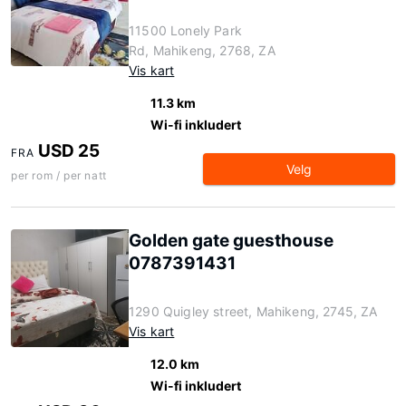
11500 Lonely Park
Rd, Mahikeng, 2768, ZA
Vis kart
11.3 km
Wi-fi inkludert
USD 25
FRA
Velg
per rom / per natt
Golden gate guesthouse
0787391431
1290 Quigley street, Mahikeng, 2745, ZA
Vis kart
12.0 km
Wi-fi inkludert