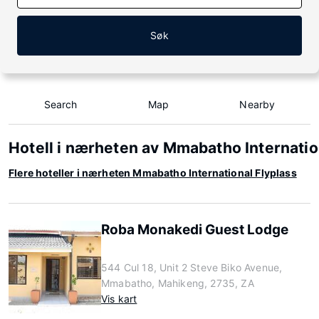
Søk
Search
Map
Nearby
Hotell i nærheten av Mmabatho Internatio
Flere hoteller i nærheten Mmabatho International Flyplass
Roba Monakedi Guest Lodge
544 Cul 18, Unit 2 Steve Biko Avenue,
Mmabatho, Mahikeng, 2735, ZA
Vis kart