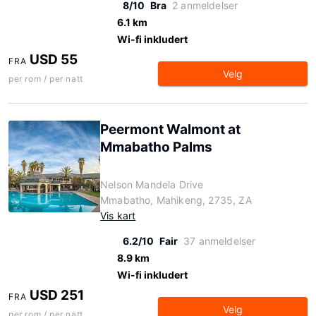
8/10
Bra
2 anmeldelser
6.1 km
Wi-fi inkludert
USD 55
FRA
Velg
per rom / per natt
Peermont Walmont at
Mmabatho Palms
Nelson Mandela Drive
Mmabatho, Mahikeng, 2735, ZA
Vis kart
6.2/10
Fair
37 anmeldelser
8.9 km
Wi-fi inkludert
USD 251
FRA
Velg
per rom / per natt