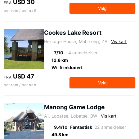
USD 30
FRA
Velg
per rom / per natt
Cookes Lake Resort
Heritage House, Mahikeng, ZA
Vis kart
7/10
4 anmeldelser
12.8 km
Wi-fi inkludert
USD 47
FRA
Velg
per rom / per natt
Manong Game Lodge
A1, Lobatse, Lobatse, BW
Vis kart
9.4/10
Fantastisk
22 anmeldelser
49.8 km