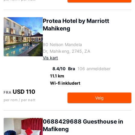
Protea Hotel by Marriott
Mahikeng
80 Nelson Mandela
Dr, Mahikeng, 2745, ZA
Vis kart
8.4/10
Bra
106 anmeldelser
11.1 km
Wi-fi inkludert
USD 110
FRA
Velg
per rom / per natt
0688429688 Guesthouse in
Mafikeng