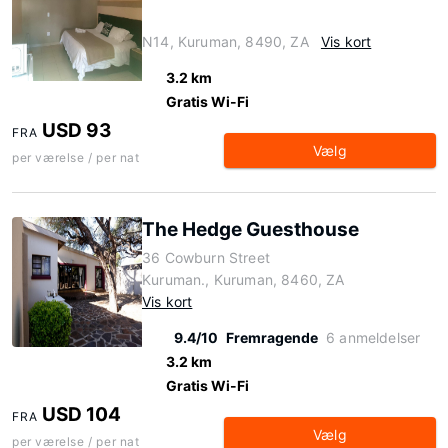
N14, Kuruman, 8490, ZA
Vis kort
3.2 km
Gratis Wi-Fi
USD 93
FRA
Vælg
per værelse / per nat
The Hedge Guesthouse
36 Cowburn Street
Kuruman., Kuruman, 8460, ZA
Vis kort
9.4/10
Fremragende
6 anmeldelser
3.2 km
Gratis Wi-Fi
USD 104
FRA
Vælg
per værelse / per nat