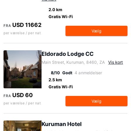
2.0 km
Gratis Wi-Fi
USD 11662
FRA
Vælg
per værelse / per nat
Eldorado Lodge CC
Main Street, Kuruman, 8460, ZA
Vis kort
8/10
Godt
4 anmeldelser
2.5 km
Gratis Wi-Fi
USD 60
FRA
Vælg
per værelse / per nat
Kuruman Hotel