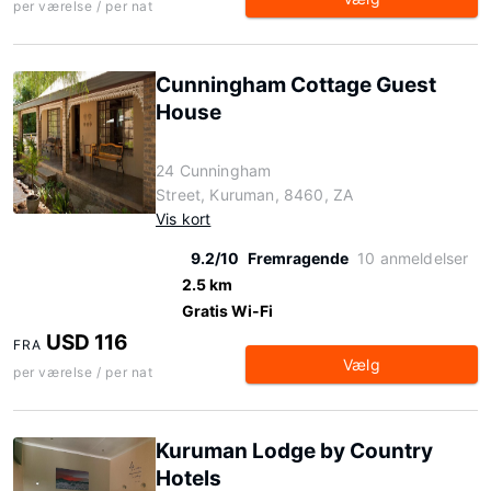
per værelse / per nat
Cunningham Cottage Guest
House
24 Cunningham
Street, Kuruman, 8460, ZA
Vis kort
9.2/10
Fremragende
10 anmeldelser
2.5 km
Gratis Wi-Fi
USD 116
FRA
Vælg
per værelse / per nat
Kuruman Lodge by Country
Hotels