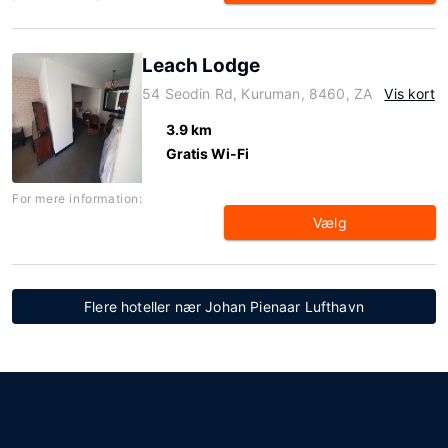
Leach Lodge
54 Seodin Rd, Kuruman, 8460, ZA
Vis kort
3.9 km
Gratis Wi-Fi
For mere information:
Vælg
Flere hoteller nær Johan Pienaar Lufthavn