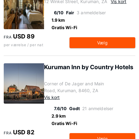
12 Winkel Street, Kuruman, ZA
Vis kort
6/10
Fair
3 anmeldelser
1.9 km
Gratis Wi-Fi
USD 89
FRA
Vælg
per værelse / per nat
Kuruman Inn by Country Hotels
Corner of De Jager and Main
Road, Kuruman, 8460, ZA
Vis kort
7.6/10
Godt
21 anmeldelser
2.9 km
Gratis Wi-Fi
USD 82
FRA
Vælg