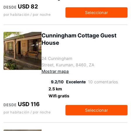
USD 82
DESDE
Seleccionar
por habitación / por noche
Cunningham Cottage Guest
House
24 Cunningham
Street, Kuruman, 8460, ZA
Mostrar mapa
9.2/10
Excelente
10 comentarios
2.5 km
Wifi gratis
USD 116
DESDE
Seleccionar
por habitación / por noche