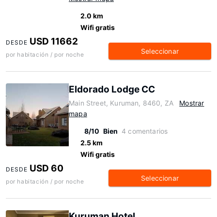
2.0 km
Wifi gratis
USD 11662
DESDE
Seleccionar
por habitación / por noche
Eldorado Lodge CC
Main Street, Kuruman, 8460, ZA
Mostrar
mapa
8/10
Bien
4 comentarios
2.5 km
Wifi gratis
USD 60
DESDE
Seleccionar
por habitación / por noche
Kuruman Hotel