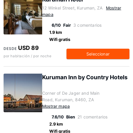
12 Winkel Street, Kuruman, ZA
Mostrar
mapa
6/10
Fair
3 comentarios
1.9 km
Wifi gratis
USD 89
DESDE
Seleccionar
por habitación / por noche
Kuruman Inn by Country Hotels
Corner of De Jager and Main
Road, Kuruman, 8460, ZA
Mostrar mapa
7.6/10
Bien
21 comentarios
2.9 km
Wifi gratis