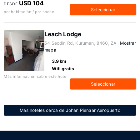
USD 104
DESDE
Seleccionar
por habitación / por noche
Leach Lodge
54 Seodin Rd, Kuruman, 8460, ZA
Mostrar
mapa
3.9 km
Wifi gratis
Más información sobre este hotel:
Seleccionar
Más hoteles cerca de Johan Pienaar Aeropuerto