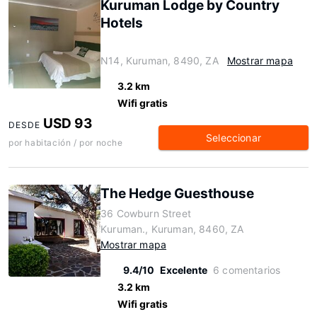
Kuruman Lodge by Country
Hotels
N14, Kuruman, 8490, ZA
Mostrar mapa
3.2 km
Wifi gratis
USD 93
DESDE
Seleccionar
por habitación / por noche
The Hedge Guesthouse
36 Cowburn Street
Kuruman., Kuruman, 8460, ZA
Mostrar mapa
9.4/10
Excelente
6 comentarios
3.2 km
Wifi gratis