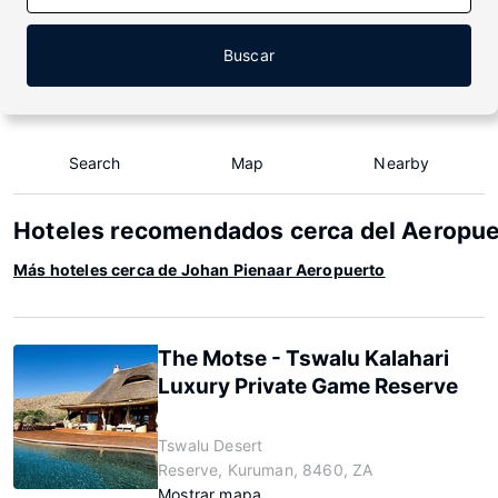
Buscar
Search
Map
Nearby
Hoteles recomendados cerca del Aeropue
Más hoteles cerca de Johan Pienaar Aeropuerto
The Motse - Tswalu Kalahari
Luxury Private Game Reserve
Tswalu Desert
Reserve, Kuruman, 8460, ZA
Mostrar mapa