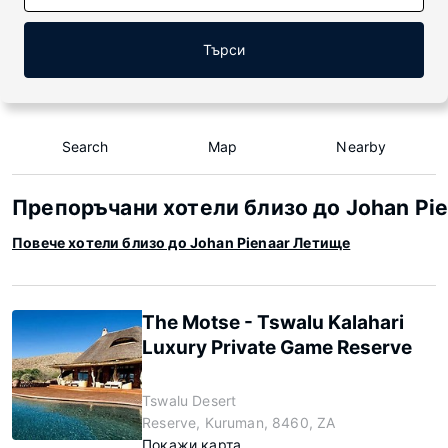
Търси
Search
Map
Nearby
Препоръчани хотели близо до Johan Pie
Повече хотели близо до Johan Pienaar Летище
The Motse - Tswalu Kalahari
Luxury Private Game Reserve
Tswalu Desert
Reserve, Kuruman, 8460, ZA
Покажи карта