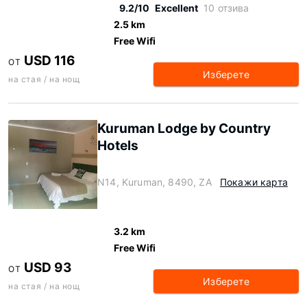
9.2/10
Excellent
10 отзива
2.5 km
Free Wifi
USD 116
ОТ
Изберете
на стая / на нощ
Kuruman Lodge by Country
Hotels
N14, Kuruman, 8490, ZA
Покажи карта
3.2 km
Free Wifi
USD 93
ОТ
Изберете
на стая / на нощ