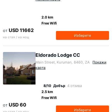
2.0 km
Free Wifi
USD 11662
ОТ
Изберете
на стая / на нощ
Eldorado Lodge CC
Main Street, Kuruman, 8460, ZA
Покажи
карта
8/10
Добър
4 отзива
2.5 km
Free Wifi
USD 60
ОТ
Изберете
на стая / на нощ