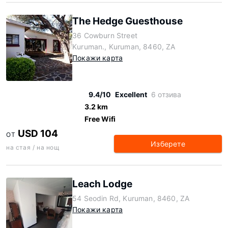
The Hedge Guesthouse
36 Cowburn Street
Kuruman., Kuruman, 8460, ZA
Покажи карта
9.4/10
Excellent
6 отзива
3.2 km
Free Wifi
USD 104
ОТ
Изберете
на стая / на нощ
Leach Lodge
54 Seodin Rd, Kuruman, 8460, ZA
Покажи карта