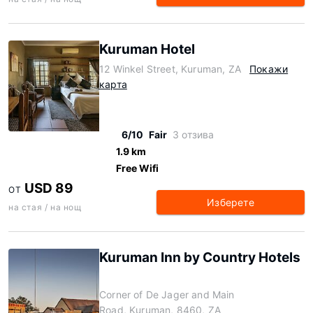
Kuruman Hotel
12 Winkel Street, Kuruman, ZA
Покажи
карта
6/10
Fair
3 отзива
1.9 km
Free Wifi
USD 89
ОТ
Изберете
на стая / на нощ
Kuruman Inn by Country Hotels
Corner of De Jager and Main
Road, Kuruman, 8460, ZA