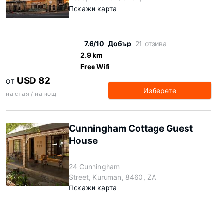
Покажи карта
7.6/10
Добър
21 отзива
2.9 km
Free Wifi
USD 82
ОТ
Изберете
на стая / на нощ
Cunningham Cottage Guest
House
24 Cunningham
Street, Kuruman, 8460, ZA
Покажи карта