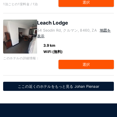
選択
1泊ごとの1室料金 / 1泊
Leach Lodge
54 Seodin Rd, クルマン, 8460, ZA
地図を
表示
3.9 km
WiFi (無料)
このホテルの詳細情報：
選択
ここの近くのホテルをもっと見る Johan Pienaar