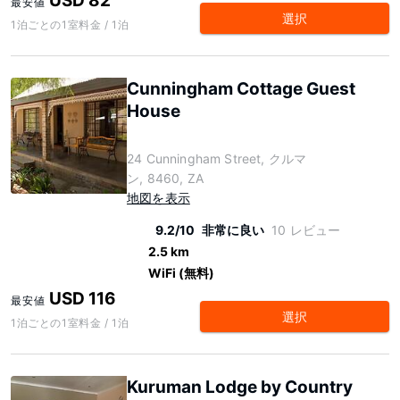
USD 82
最安値
選択
1泊ごとの1室料金 / 1泊
Cunningham Cottage Guest
House
24 Cunningham Street, クルマ
ン, 8460, ZA
地図を表示
9.2/10
非常に良い
10 レビュー
2.5 km
WiFi (無料)
USD 116
最安値
選択
1泊ごとの1室料金 / 1泊
Kuruman Lodge by Country