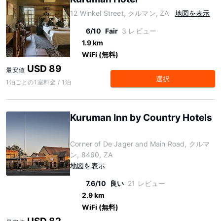
12 Winkel Street, クルマン, ZA
地図を表示
6/10
Fair
3 レビュー
1.9 km
WiFi (無料)
USD 89
最安値
選択
1泊ごとの1室料金 / 1泊
Kuruman Inn by Country Hotels
Corner of De Jager and Main Road, クルマ
ン, 8460, ZA
地図を表示
7.6/10
良い
21 レビュー
2.9 km
WiFi (無料)