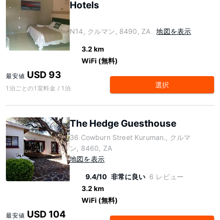
Hotels
N14, クルマン, 8490, ZA
地図を表示
3.2 km
WiFi (無料)
USD 93
最安値
選択
1泊ごとの1室料金 / 1泊
The Hedge Guesthouse
36 Cowburn Street Kuruman., クルマ
ン, 8460, ZA
地図を表示
9.4/10
非常に良い
6 レビュー
3.2 km
WiFi (無料)
USD 104
最安値