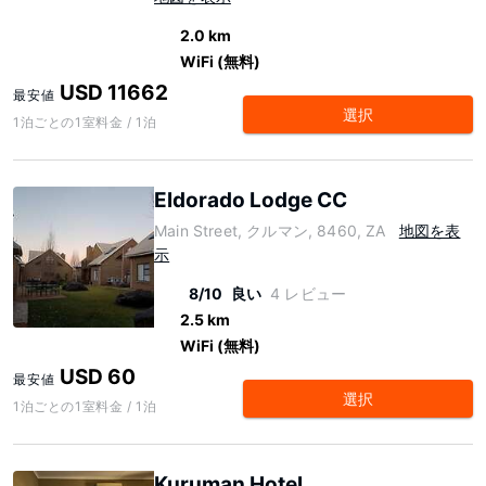
2.0 km
WiFi (無料)
USD 11662
最安値
選択
1泊ごとの1室料金 / 1泊
Eldorado Lodge CC
Main Street, クルマン, 8460, ZA
地図を表
示
8/10
良い
4 レビュー
2.5 km
WiFi (無料)
USD 60
最安値
選択
1泊ごとの1室料金 / 1泊
Kuruman Hotel