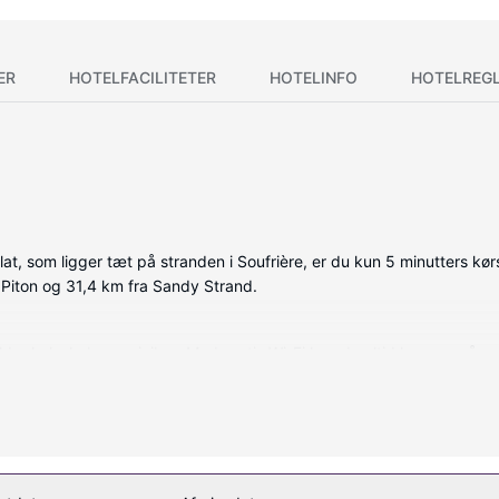
ER
HOTELFACILITETER
HOTELINFO
HOTELREG
, som ligger tæt på stranden i Soufrière, er du kun 5 minutters kørs
s Piton og 31,4 km fra Sandy Strand.
older køleskab og minibar. Med gratis Wi-Fi kan du altid komme på n
ratis toiletartikler. Faciliteter inkluderer pengeskabe og separate
 af og nyde massage, kropsbehandlinger samt ansigtsbehandlinger. And
selskabslokale. Gæsterne kan nemt komme til stranden ved at gøre br