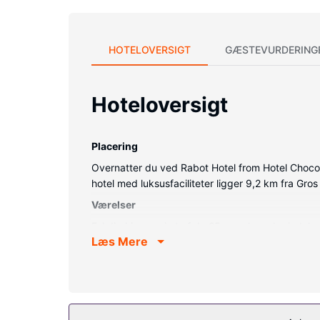
HOTELOVERSIGT
GÆSTEVURDERING
Hoteloversigt
Placering
Overnatter du ved Rabot Hotel from Hotel Chocolat
hotel med luksusfaciliteter ligger 9,2 km fra Gro
Værelser
Føl dig hjemme i et af de 25 værelser, der indeh
Læs Mere
bruser samt brusehoved med spredningseffekt og g
Ejendomsfacilitet
Der tilbydes fuld spaservice, hvor du kan slappe
trådløs internetadgang, concierge-tjenester og 