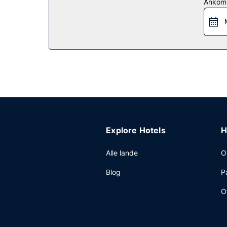
Restaurant
Ankom
Få stillet sulten på Rabot Restaurant, en restaur
roomservice (i et begrænset antal timer). Tag f
med tilberedning efter bestilling er inkluderet.
Andre faciliteter
Gæsterne har blandt andet adgang til bagageopbe
(døgnet rundt), og gratis selvstændig parkering
Explore Hotels
H
Alle lande
O
Blog
P
O