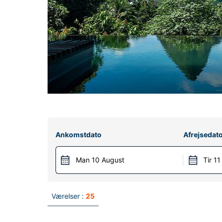
Ankomstdato
Afrejsedat
Man 10 August
Tir 1
Værelser :
25