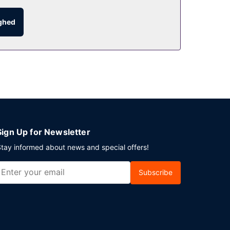
også blive på værelset, hvor der er mulighed for
ighed
f med en forfriskende drink. Gratis morgenmad
ur-retur er til rådighed mod et tillægsgebyr
Sign Up for Newsletter
tay informed about news and special offers!
Subscribe