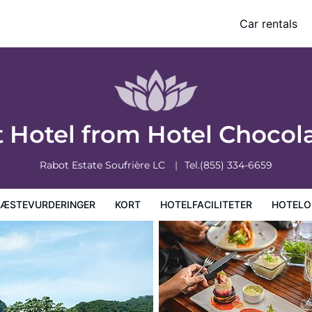
Car rentals
faciliteter
Hoteloplysninger
Hotelregler
 Hotel from Hotel Chocol
Rabot Estate
Soufrière
LC
Tel.
(855) 334-6659
ÆSTEVURDERINGER
KORT
HOTELFACILITETER
HOTELO