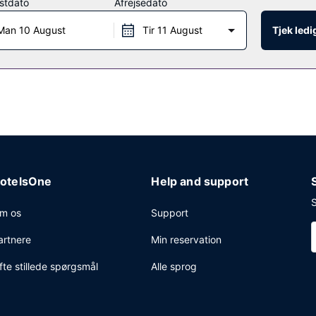
stdato
Afrejsedato
ant, hvor du kan spise udendørs og nyde udsigten til poolen. Du kan 
Man 10 August
Tir 11 August
Tjek led
orbi baren ved poolen samt de 2 barer/lounger, hvor du kan slappe a
varing, vaskeri og et pengeskab i receptionen. Lufthavnstransport t
 findes desuden på stedet.
otelsOne
Help and support
S
m os
Support
artnere
Min reservation
fte stillede spørgsmål
Alle sprog