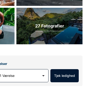
27 Fotografier
elser
1 Værelse
Tjek ledighed