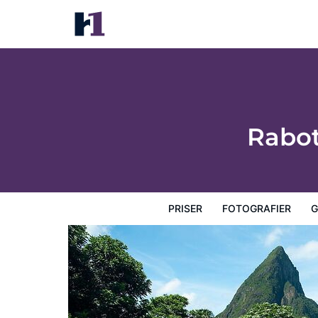
Rabot Hotel from Hotel Chocolat
Priser
Fotografier
Gæstevurderinger
Kort
Hotel
Rabot
PRISER
FOTOGRAFIER
G