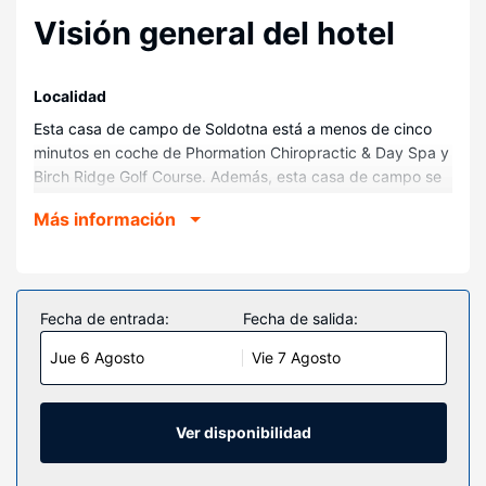
Visión general del hotel
Localidad
Esta casa de campo de Soldotna está a menos de cinco
minutos en coche de Phormation Chiropractic & Day Spa y
Birch Ridge Golf Course. Además, esta casa de campo se
encuentra a 1,8 km de Parque Soldotna Creek y a 2,3 km
Más información
de Kenai River.
Habitaciones
Regálate una estancia fantástica en esta casa de campo
donde, entre otras cosas, tendrás una cocina
Fecha de entrada:
Fecha de salida:
perfectamente equipada con horno y placa de cocina.
Jue 6 Agosto
Vie 7 Agosto
Tendrás un microondas y una lavadora.
Servicios hotel
Aprovecha los prácticos servicios que se te ofrecen, como
Ver disponibilidad
conexión a Internet wifi gratis o una zona para barbacoas.
Otros servicios