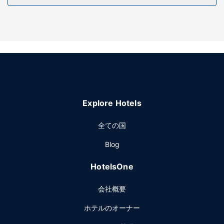
モーテルでは、WiFi (無料)、ピクニックエリアもご利用いた
だけます。
レストラン
無料のコンチネンタル ブレックファストを毎日、7:00 ～
9:30 までお召し上がりいただけます。
その他の施設
エクスプレス チェックアウト、24 時間対応フロントデスク
をご活用いただけます。敷地内にはセルフパーキング (無料)
Explore Hotels
が備わっています。
全ての国
Blog
HotelsOne
会社概要
ホテルのオーナー