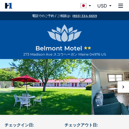
USD
電話でのご予約 / ご相談は:
(855) 334-6659
Belmont Motel
273 Madison Ave
スコウヘーガン
Maine
04976
US
チェックイン日:
チェックアウト日: