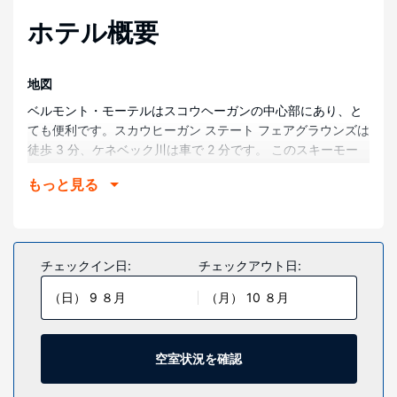
ホテル概要
地図
ベルモント・モーテルはスコウヘーガンの中心部にあり、と
ても便利です。スカウヒーガン ステート フェアグラウンズは
徒歩 3 分、ケネベック川は車で 2 分です。 このスキーモー
テルは、マーガレット・チェイス・スミス・ライブラリーま
もっと見る
で 2.1 km、インランドホスピタルまで 3.7 km です。
部屋
全部で 34 室ある客室には電子レンジ、スマートテレビがあ
ります。WiFi (無料)をお使いいただけるほか、ケーブルの番
チェックイン日:
チェックアウト日:
組をご覧いただけます。デスク、コーヒー / ティーメーカー
（日） 9 ８月
（月） 10 ８月
をご利用いただけ、ハウスキーピング サービスは、毎日行わ
れます。
施設
空室状況を確認
ゲレンデで 1 日過ごし、スキー装着のままアクセス可能な出
入り口などのレクリエーション設備をご利用ください。この