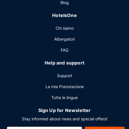
Blog
ore 10:30.
Altre attrattive
HotelsOne
Potrai usufruire di un pratico servizio di lavanderia e
Chi siamo
lavaggio a secco, una reception aperta 24 ore su 24 e
personale poliglotta. Un hotel offre 4 sale riunioni
Albergatori
disponibili per eventi. Il un parcheggio gratuito è
disponibile in loco.
FAQ
Help and support
Support
La mia Prenotazione
Tutte le lingue
Sign Up for Newsletter
Stay informed about news and special offers!