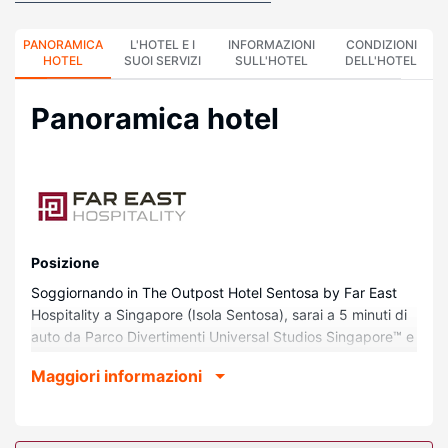
PANORAMICA
L'HOTEL E I
INFORMAZIONI
CONDIZIONI
HOTEL
SUOI SERVIZI
SULL'HOTEL
DELL'HOTEL
Panoramica hotel
Posizione
Soggiornando in The Outpost Hotel Sentosa by Far East
Hospitality a Singapore (Isola Sentosa), sarai a 5 minuti di
auto da Parco Divertimenti Universal Studios Singapore™ e
9 minuti da Merlion. Questo hotel di lusso dista 7,7 km da
Maggiori informazioni
Gardens by the Bay e 7,8 km da Resort Marina Bay Sands
Skypark.
Camere