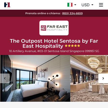
USD
Prenota online o chiama:
(855) 334-6659
The Outpost Hotel Sentosa by Far
East Hospitality
10 Artillery Avenue, #03-01 Sentosa Island
Singapore
099951
SG