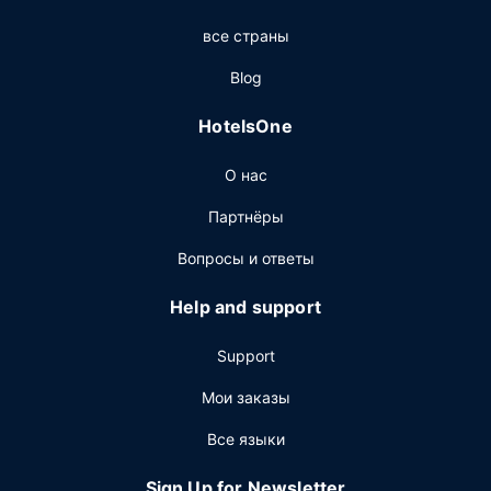
Ресторан
все страны
Когда вы проголодаетесь, зайдите в ресторан 1-Altitude
Blog
Coast. Тем, кому не хочется покидать свой номер, этот
отель также предлагает круглосуточное обслуживание
HotelsOne
номеров. Загляните в бар у бассейна и утолите жажду
своим любимым напитком. Завтрак (шведский стол)
О нас
предлагается ежедневно с 7:30 до 10:30 за
дополнительную плату.
Партнёры
Другие особенности
Вопросы и ответы
Для удобства гостей предоставляется следующее:
химчистка или прачечная, круглосуточная работа
Help and support
стойки регистрации и многоязычный персонал. Отель
предлагает вам 4 конференц-зала(-ов) для
Support
проведения встреч и мероприятий. Предоставляется
бесплатная самостоятельная парковка.
Мои заказы
Все языки
Sign Up for Newsletter