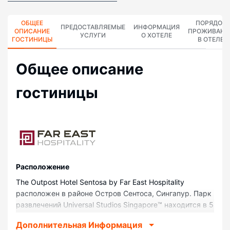
ОБЩЕЕ
ПОРЯДОК
ПРЕДОСТАВЛЯЕМЫЕ
ИНФОРМАЦИЯ
ОПИСАНИЕ
ПРОЖИВАНИ
УСЛУГИ
О ХОТЕЛЕ
ГОСТИНИЦЫ
В ОТЕЛЕ
Общее описание
гостиницы
Pасположение
The Outpost Hotel Sentosa by Far East Hospitality
расположен в районе Остров Сентоса, Сингапур. Парк
развлечений Universal Studios Singapore™ находится в 5
минутах езды на автомобиле, а Merlion — в 9 минутах
Дополнительная Информация
езды. Отель класса «люкс» — вариант с прекрасным