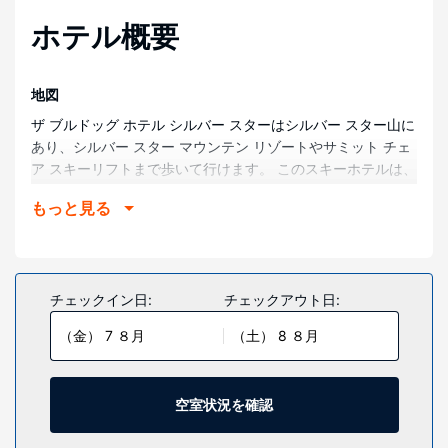
ホテル概要
地図
ザ ブルドッグ ホテル シルバー スターはシルバー スター山に
あり、シルバー スター マウンテン リゾートやサミット チェ
ア スキーリフトまで歩いて行けます。 このスキーホテルは、
オーカナーガン湖まで 33.8 km、アルパイン メドーズ チェ
もっと見る
ア リフトまで 0.4 km です。
部屋
全部で 23 室ある客室には、薄型テレビが備わっています。
WiFi (無料)をお使いいただけるほか、ケーブルの番組をご覧
チェックイン日:
チェックアウト日:
いただけます。シャワー付き浴槽のある専用バスルームに
（金） 7 ８月
（土） 8 ８月
は、レインフォールシャワー、バスアメニティ (無料)が備わ
っています。コーヒー / ティーメーカー、ポータブルファン
をご利用いただけ、ハウスキーピング サービスは、毎日行わ
れます。
空室状況を確認
施設