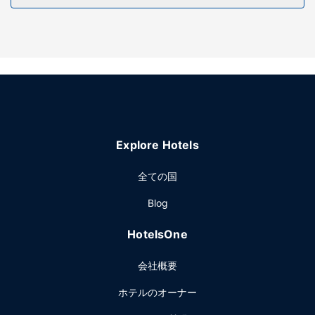
このホテル には、スキー装着のままアクセス可能な便利な出
入り口のほか、ホットタブも備わっています。その他の設備
としてこのホテルでは、WiFi (無料)、スキー用倉庫、暖炉 (ロ
ビーエリア)をご利用いただけます。地域内シャトルバス (無
料) は、近隣の名所へのお出かけにたいへん便利です。
レストラン
お腹が空いたときはGrand Caféでお食事をお召し上がりくだ
さい。このレストランはバー / ラウンジを併設しています。
Explore Hotels
コーヒーショップ / カフェでも食事を提供しています。
その他の施設
全ての国
多言語サービス、荷物保管サービス、ランドリー設備をお使
Blog
いいただけます。敷地内には駐車場 (台数制限あり) が備わっ
ています。
HotelsOne
会社概要
ホテルのオーナー