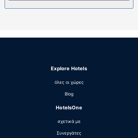
Παροχές καταλύματος
Απολαύστε τις ψυχαγωγικές δυνατότητες, όπως
εξωτερική πισίνα, ή χαρείτε τη θέα από το αίθριο. Οι
επιπλέον παροχές σε αυτό το μοτέλ περιλαμβάνουν
δωρεάν ασύρματο ίντερνετ και χώρο για πικνίκ.
Εστιατόριο
Γνωρίστε άλλους επισκέπτες στη δωρεάν δεξίωση που
λαμβάνει χώρα καθημερινά.
Explore Hotels
Άλλες παροχές
Στις σημαντικές παροχές περιλαμβάνονται αποθήκευση
όλες οι χώρες
αποσκευών, εγκαταστάσεις πλυντηρίων και καφές/τσάι
Blog
στους κοινόχρηστους χώρους. Στους χώρους μας θα
βρείτε δωρεάν στάθμευση χωρίς παρκαδόρο.
HotelsOne
σχετικά με
Συνεργάτες