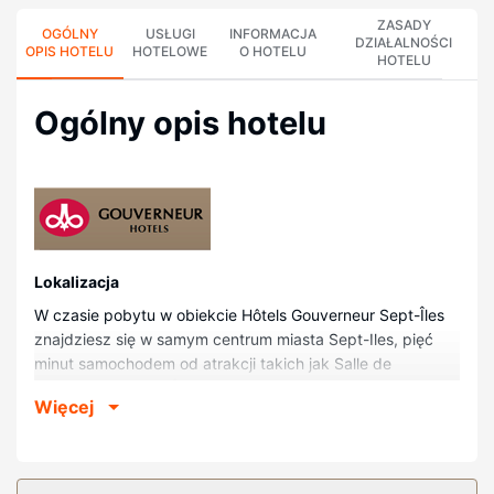
ZASADY
OGÓLNY
USŁUGI
INFORMACJA
DZIAŁALNOŚCI
OPIS HOTELU
HOTELOWE
O HOTELU
HOTELU
Ogólny opis hotelu
Lokalizacja
W czasie pobytu w obiekcie Hôtels Gouverneur Sept-Îles
znajdziesz się w samym centrum miasta Sept-Iles, pięć
minut samochodem od atrakcji takich jak Salle de
spectacle de Sept-Îles i Stara Placówka. Hotel znajduje się
Więcej
3,1 km od atrakcji takiej jak Marina w Sept-Îles i 36,4 km
od miejsca takiego jak Station de Ski Galix.
Pokoje