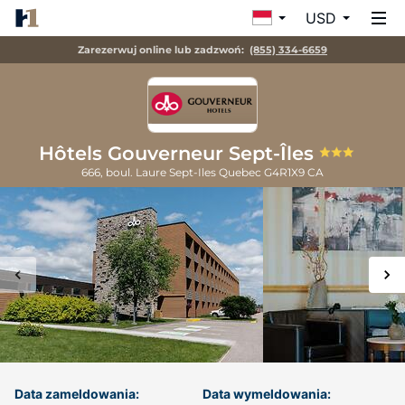
USD
Zarezerwuj online lub zadzwoń:
(855) 334-6659
Hôtels Gouverneur Sept-Îles
666, boul. Laure
Sept-Iles
Quebec
G4R1X9
CA
Data zameldowania:
Data wymeldowania: