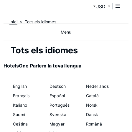
USD
Inici
Tots els idiomes
Menu
Tots els idiomes
HotelsOne Parlem la teva llengua
English
Deutsch
Nederlands
Français
Español
Català
Italiano
Portugués
Norsk
Suomi
Svenska
Dansk
Čeština
Magyar
Română