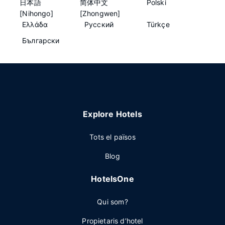
日本語
简体中文
Polski
[Nihongo]
[Zhongwen]
Ελλάδα
Русский
Türkçe
Български
Explore Hotels
Tots el països
Blog
HotelsOne
Qui som?
Propietaris d’hotel