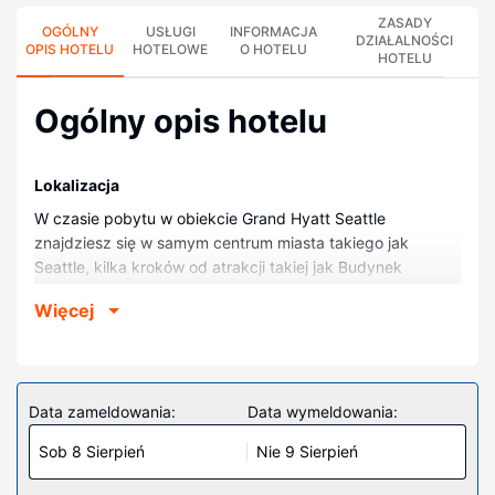
ZASADY
OGÓLNY
USŁUGI
INFORMACJA
DZIAŁALNOŚCI
OPIS HOTELU
HOTELOWE
O HOTELU
HOTELU
Ogólny opis hotelu
Lokalizacja
W czasie pobytu w obiekcie Grand Hyatt Seattle
znajdziesz się w samym centrum miasta takiego jak
Seattle, kilka kroków od atrakcji takiej jak Budynek
Łukowy Centrum Konferencyjnego w Seattle i 10 minut
Więcej
piechotą od miejsca takiego jak Targowisko Pike Place
Market. Hotel (w stylu luksusowym) znajduje się 1,5 km od
atrakcji takiej jak Dzielnica portowa w Seattle i 1,6 km od
miejsca takiego jak Seattle – centrum.
Data zameldowania:
Data wymeldowania:
Pokoje
Sob 8 Sierpień
Nie 9 Sierpień
Poczuj się jak w domu w 457 pokojach, których
wyposażenie to lodówka i telewizor płaskoekranowy.