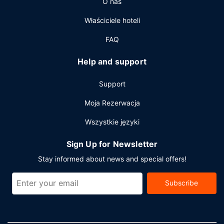
O nas
Pozostałe udogodnienia
Właściciele hoteli
Udogodnienia biznesowe to bezpłatny przewodowy
dostęp do internetu, centrum biznesowe oraz ekspresowe
FAQ
zameldowanie. Jeżeli planujesz spotkanie w mieście
Seattle, hotel oferuje centrum konferencyjne oraz sala
Help and support
konferencyjna o łącznej powierzchni 2323 m kw. (25005
stopy kwadratowe).
Support
Moja Rezerwacja
Wszystkie języki
Sign Up for Newsletter
Stay informed about news and special offers!
Subscribe