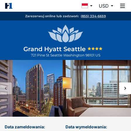
USD
Zarezerwuj online lub zadzwoń:
(855) 334-6659
Grand Hyatt Seattle
721 Pine St
Seattle
Washington
98101
US
Data zameldowania:
Data wymeldowania: