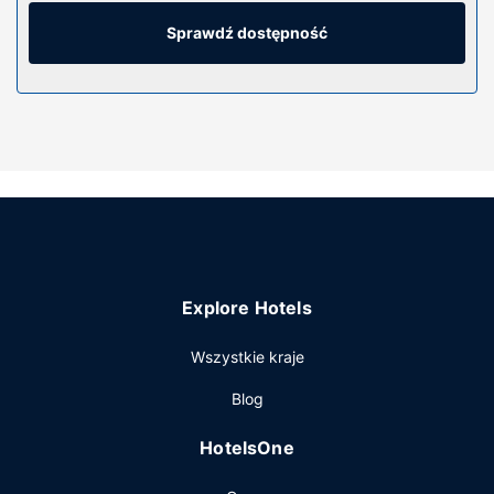
Wyposażenie łóżek to pillowtop oraz pościel premium.
Bezpłatny przewodowy i bezprzewodowy dostęp do
Sprawdź dostępność
internetu zapewni łączność ze światem, a telewizja
satelitarna — rozrywkę. Wyposażenie łazienki: markowe
przybory toaletowe i suszarki do włosów.
Udogodnienia w obiekcie
Dostępne udogodnienia rekreacyjne to jacuzzi, sauna oraz
całodobowe centrum fitness. Ten hotel oferuje takie
udogodnienia jak bezpłatny bezprzewodowy dostęp do
internetu, obsługa portierska i sklepy z pamiątkami i
czasopismami.
Restauracja
Explore Hotels
Przekąś coś w restauracji Ruth's Chris Steak House, jednej
Wszystkie kraje
z 4 restauracji w obiekcie takim jak hotel. Możesz też
zostać w pokoju i skorzystać z całodobowej obsługi
Blog
pokojowej lub pójść po przekąskę do kawiarni. Ożywcze
napoje znajdziesz w jednym z lokali: bar/salon klubowy.
HotelsOne
Śniadanie pełne jest podawane codziennie od 6:30 do
10:30 za opłatą.