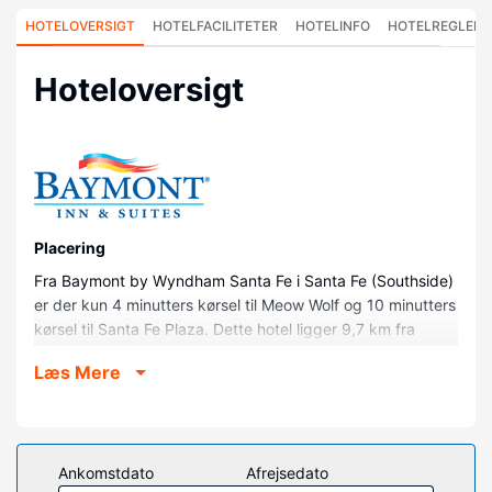
HOTELOVERSIGT
HOTELFACILITETER
HOTELINFO
HOTELREGLER
Hoteloversigt
Placering
Fra Baymont by Wyndham Santa Fe i Santa Fe (Southside)
er der kun 4 minutters kørsel til Meow Wolf og 10 minutters
kørsel til Santa Fe Plaza. Dette hotel ligger 9,7 km fra
Loretto Chapel og 19,8 km fra Santa Fe Opera.
Læs Mere
Værelser
Føl dig hjemme i et af de 51 værelser, der indeholder
køleskab og mikrobølgeovn. Med gratis Wi-Fi kan du altid
komme på nettet, og satellitkanaler sørger for
Ankomstdato
Afrejsedato
underholdningen. Værelset har et privat badeværelse med