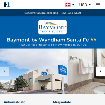
USD
Reserver online eller ring:
(855) 334-6659
Baymont by Wyndham Santa Fe
4150 Cerrillos Rd
Santa Fe
New Mexico
87507
US
Ankomstdato
Afrejsedato