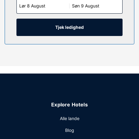
Lør 8 August
Søn 9 August
en kombination af bruser/badekar samt gratis toiletartikler
og hårtørrer. Faciliteter inkluderer skriveborde og gratis
aviser, samt telefoner med gratis lokalopkald.
Tjek ledighed
Ejendomsfacilitet
Gør brug af praktiske faciliteter, inklusive gratis trådløs
internetadgang og automat.
Restaurant
Du kan købe mad ved den lokale snackbar/deli eller blive
på værelset og nyde godt af dette hotels mulighed for
roomservice (i et begrænset antal timer). Gratis
morgenmadsbuffet serveres dagligt fra kl. 06.00 til kl.
09.00.
Andre faciliteter
Explore Hotels
Gæsterne har blandt andet adgang til et forretningscenter,
hurtig indtjekning og hurtig udtjekning. Gratis selvstændig
Alle lande
parkering er til rådighed på stedet.
Blog