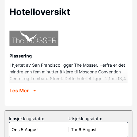
Hotelloversikt
Plassering
I hjertet av San Francisco ligger The Mosser. Herfra er det
mindre enn fem minutter å kjøre til Moscone Convention
Center og Lombard Street. Dette hotellet ligger 2,1 mi (3,4
km) unna Pier 39 og 3,9 mi (6,3 km) unna Golden Gate
Les Mer
Park.
Rom
Føl deg som hjemme i et av de 84 gjesterommene. Du kan
holde deg oppdatert med wi-fi (inkludert) på rommet, og
Innsjekkingsdato:
Utsjekkingsdato:
underholdningen er sikret med kabel-TV. Badene
Ons 5 August
Tor 6 August
inkluderer toalettartikler (inkludert) og hårføner. Rommet