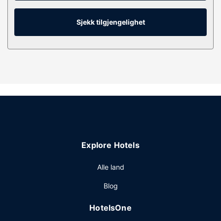
har telefon, samt takvifte og strykejern/-brett.
Fasiliteter på eiendommen
Sjekk tilgjengelighet
Dra nytte av stedets fasiliteter, som wi-fi (inkludert),
concierge-tjenester og salgsautomat.
Restaurant
Som gjest på The Mosser kan du spise et bedre måltid på
The Harlequin. Stedet har en bar/lounge hvor du kan
slukke tørsten med din yndlingsdrink.
Andre fasiliteter
Gjester har tilgang til blant annet en døgnåpen resepsjon,
et flerspråklig personale og bagasjeoppbevaring.
Explore Hotels
Alle land
Blog
HotelsOne