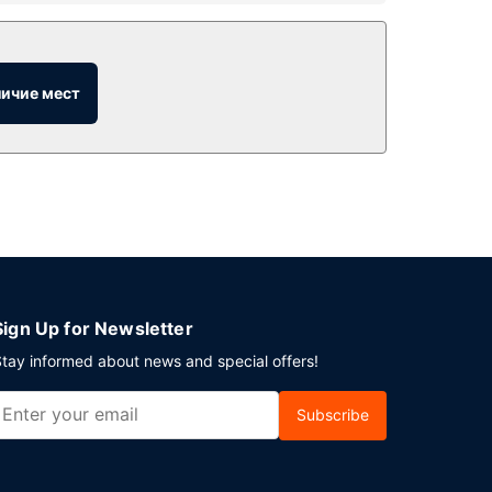
онсьержа и торговый автомат.
личие мест
в бар/лаунж и утолите жажду своим любимым
 персонал и хранение багажа.
Sign Up for Newsletter
tay informed about news and special offers!
Subscribe