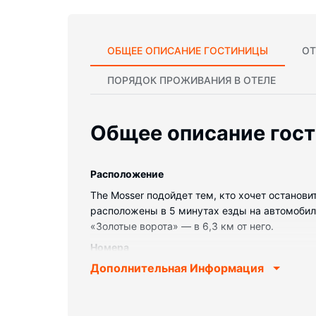
ОБЩЕЕ ОПИСАНИЕ ГОСТИНИЦЫ
ОТ
ПОРЯДОК ПРОЖИВАНИЯ В ОТЕЛЕ
Общее описание гос
Pасположение
The Mosser подойдет тем, кто хочет останов
расположены в 5 минутах езды на автомобиле
«Золотые ворота» — в 6,3 км от него.
Номера
Дополнительная Информация
Почувствуйте себя как дома в одном из 84 но
телевидение не даст скучать. В ванных ком
услуги: телефон, потолочные вентиляторы и 