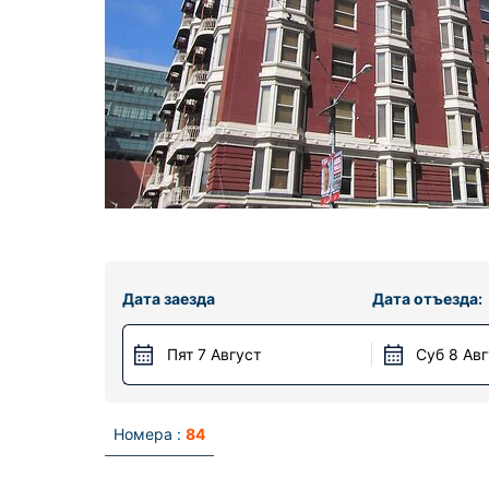
Дата заезда
Дата отъезда:
Пят 7 Август
Суб 8 Ав
Номера :
84