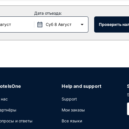
ства как бесплатный беспроводной доступ в интернет, услуги к
Дата отъезда:
Август
Суб 8 Август
Проверить на
н The Harlequin, обслуживающий гостей The Mosser. Загляните 
щее: круглосуточная работа стойки регистрации, многоязычный
otelsOne
Help and support
S
 нас
Support
артнёры
Мои заказы
опросы и ответы
Все языки