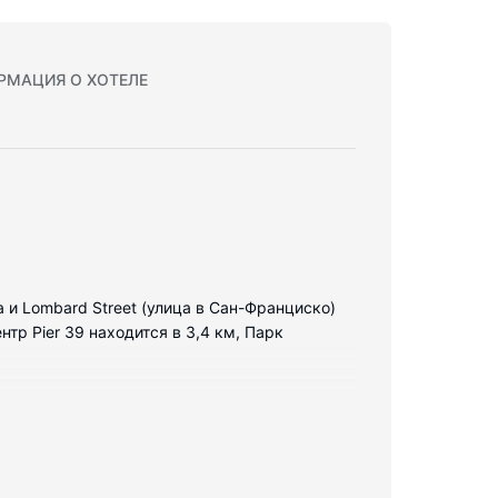
РМАЦИЯ О ХОТЕЛЕ
 и Lombard Street (улица в Сан-Франциско)
р Pier 39 находится в 3,4 км, Парк
сегда оставаться на связи, а кабельное
 Предоставляются следующие удобства и