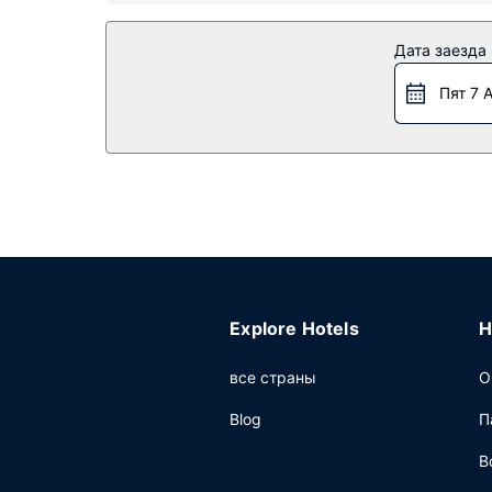
Особенности объекта
Гостям предоставляются такие услуги и удоб
Дата заезда
Ресторан
Пят 7 
Когда вы проголодаетесь, зайдите в рестора
напитком.
Другие особенности
Для удобства гостей предоставляется следую
Explore Hotels
H
все страны
О
Blog
П
В