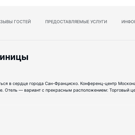
ЗЫВЫ ГОСТЕЙ
ПРЕДОСТАВЛЯЕМЫЕ УСЛУГИ
ИНФО
тиницы
иться в сердце города Сан-Франциско. Конференц-центр Москона
. Отель — вариант с прекрасным расположением: Торговый цент
меров. Бесплатный беспроводной доступ к интернету позволит в
натах вы найдете бесплатные туалетные принадлежности и фен.
утюги с гладильными досками.