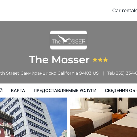
Car rental
Карта
Предоставляемые услуги
Сведения об отеле
Поряд
The Mosser
4th Street
Сан-Франциско
California
94103
US
Tel.
(855) 334-
Й
КАРТА
ПРЕДОСТАВЛЯЕМЫЕ УСЛУГИ
СВЕДЕНИЯ ОБ 