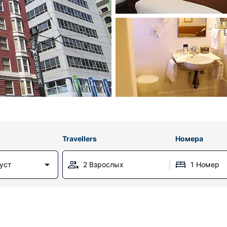
Travellers
Номера
густ
2 Взрослых
1 Номер